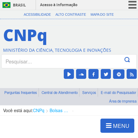
Acesso à informação
BRASIL
CORONAVÍRUS (COVID-19)
ACESSIBILIDADE
ALTO CONTRASTE
MAPA DO SITE
Participe
CNPq
Serviços
Legislação
MINISTÉRIO DA CIÊNCIA, TECNOLOGIA E INOVAÇÕES
Canais
Perguntas frequentes
Central de Atendimento
Serviços
E-mail do Pesquisador
Área de imprensa
Você está aqui:
CNPq
Bolsas e Auxílios Vigentes
Projetos de Pesquisa
MENU