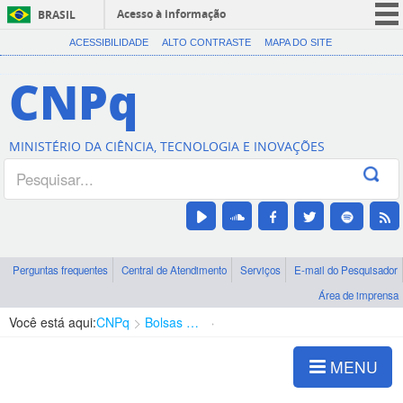
Acesso à informação
BRASIL
CORONAVÍRUS (COVID-19)
ACESSIBILIDADE
ALTO CONTRASTE
MAPA DO SITE
Participe
CNPq
Serviços
Legislação
MINISTÉRIO DA CIÊNCIA, TECNOLOGIA E INOVAÇÕES
Canais
Perguntas frequentes
Central de Atendimento
Serviços
E-mail do Pesquisador
Área de imprensa
Você está aqui:
CNPq
Bolsas e Auxílios Vigentes
Projetos de Pesquisa
MENU