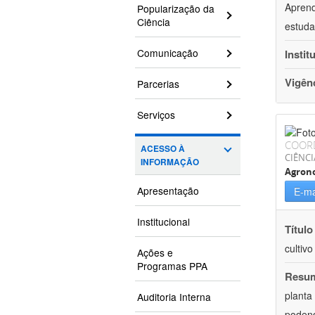
Aprend
Popularização da
Ciência
estuda
Comunicação
Instit
Vigên
Parcerias
Serviços
COOR
ACESSO À
CIÊNCI
INFORMAÇÃO
Agron
Apresentação
E-ma
Institucional
Título
cultiv
Ações e
Programas PPA
Resu
planta
Auditoria Interna
podend