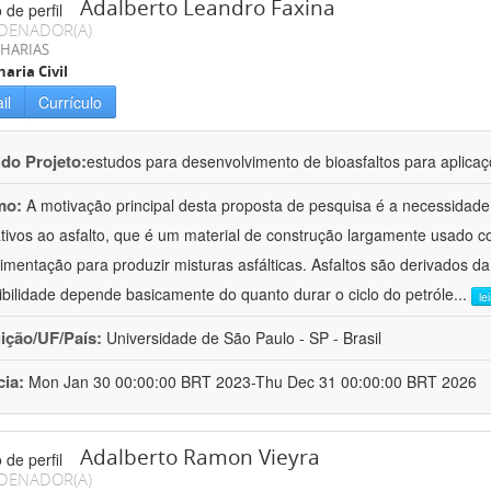
Adalberto Leandro Faxina
DENADOR(A)
HARIAS
aria Civil
il
Currículo
 do Projeto:
estudos para desenvolvimento de bioasfaltos para aplic
mo:
A motivação principal desta proposta de pesquisa é a necessidade
ativos ao asfalto, que é um material de construção largamente usado 
imentação para produzir misturas asfálticas. Asfaltos são derivados da
ibilidade depende basicamente do quanto durar o ciclo do petróle
...
le
uição/UF/País:
Universidade de São Paulo - SP - Brasil
cia:
Mon Jan 30 00:00:00 BRT 2023-Thu Dec 31 00:00:00 BRT 2026
Adalberto Ramon Vieyra
DENADOR(A)