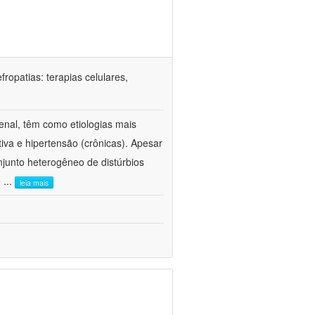
ropatias: terapias celulares,
enal, têm como etiologias mais
iva e hipertensão (crônicas). Apesar
junto heterogêneo de distúrbios
e
...
leia mais