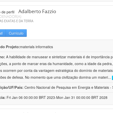
Adalberto Fazzio
DENADOR(A)
AS EXATAS E DA TERRA
il
Currículo
 do Projeto:
materials informatics
mo:
A habilidade de manusear e sintetizar materiais é de importância 
zações, a ponto de marcar eras da humanidade, como a idade da pedra, 
es ocorrem por conta da vantagem estratégica do domínio de materiais,
ções de defesa. No momento que uma civilização domina um materi
...
uição/UF/País:
Centro Nacional de Pesquisa em Energia e Materiais - S
cia:
Fri Jan 06 00:00:00 BRT 2023-Mon Jan 31 00:00:00 BRT 2028