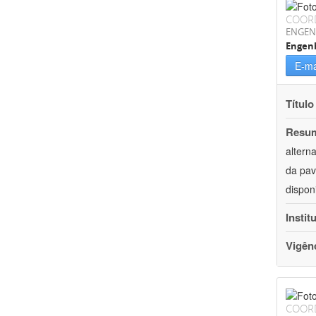
COOR
ENGEN
Engenh
E-ma
Título
Resu
altern
da pav
dispon
Instit
Vigên
COOR