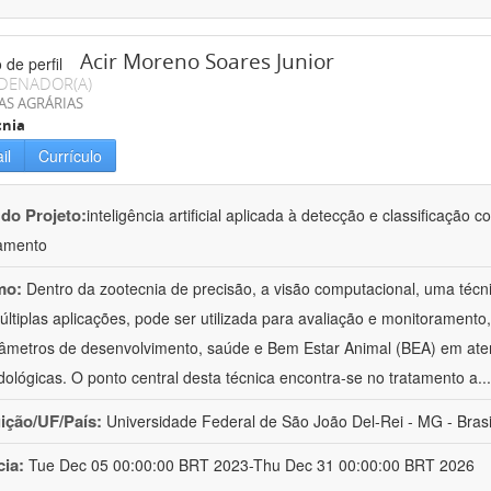
Acir Moreno Soares Junior
DENADOR(A)
AS AGRÁRIAS
cnia
il
Currículo
 do Projeto:
inteligência artificial aplicada à detecção e classificaçã
amento
mo:
Dentro da zootecnia de precisão, a visão computacional, uma técni
ltiplas aplicações, pode ser utilizada para avaliação e monitoramento, 
âmetros de desenvolvimento, saúde e Bem Estar Animal (BEA) em ate
ológicas. O ponto central desta técnica encontra-se no tratamento a
..
uição/UF/País:
Universidade Federal de São João Del-Rei - MG - Brasi
cia:
Tue Dec 05 00:00:00 BRT 2023-Thu Dec 31 00:00:00 BRT 2026