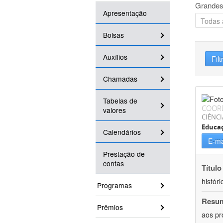
Grandes
Apresentação
Bolsas
Auxílios
Filt
Chamadas
Tabelas de
COOR
valores
CIÊNC
Educa
Calendários
E-ma
Prestação de
contas
Título
históri
Programas
Resu
Prêmios
aos pr