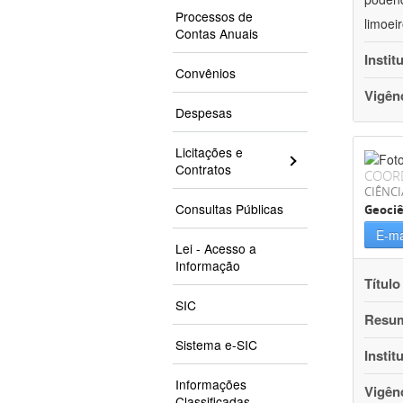
Processos de
limoei
Contas Anuais
Instit
Convênios
Vigên
Despesas
Licitações e
Contratos
COOR
CIÊNCI
Consultas Públicas
Geociê
E-ma
Lei - Acesso a
Informação
Título
SIC
Resu
Sistema e-SIC
Instit
Informações
Vigên
Classificadas