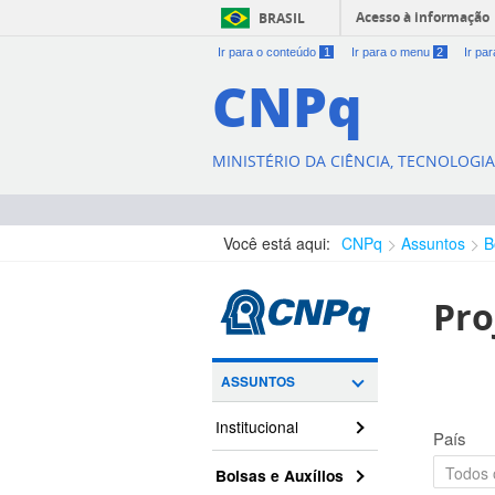
Acesso à informação
BRASIL
Ir para o conteúdo
1
Ir para o menu
2
Ir pa
CNPq
MINISTÉRIO DA CIÊNCIA, TECNOLOGI
Você está aqui:
CNPq
Assuntos
B
Pro
ASSUNTOS
Institucional
País
Bolsas e Auxílios