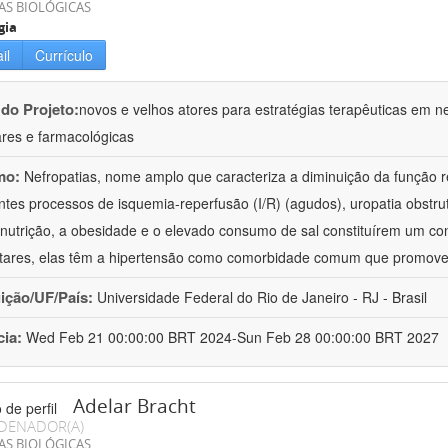
AS BIOLÓGICAS
gia
il
Currículo
 do Projeto:
novos e velhos atores para estratégias terapêuticas em nef
ares e farmacológicas
mo:
Nefropatias, nome amplo que caracteriza a diminuição da função r
ntes processos de isquemia-reperfusão (I/R) (agudos), uropatia obstrut
nutrição, a obesidade e o elevado consumo de sal constituírem um con
tares, elas têm a hipertensão como comorbidade comum que promov
uição/UF/País:
Universidade Federal do Rio de Janeiro - RJ - Brasil
cia:
Wed Feb 21 00:00:00 BRT 2024-Sun Feb 28 00:00:00 BRT 2027
Adelar Bracht
DENADOR(A)
AS BIOLÓGICAS