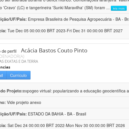
ro 'Cravo' (LC) e tangerineira 'Sunki Maravilha' (SM) foram
...
leia mais
uição/UF/País:
Empresa Brasileira de Pesquisa Agropecuária - BA - Bra
cia:
Tue Dec 05 00:00:00 BRT 2023-Fri Dec 31 00:00:00 BRT 2027
Acácia Bastos Couto Pinto
DENADOR(A)
AS EXATAS E DA TERRA
ncias
il
Currículo
 do Projeto:
expogeo virtual: popularizando a educação geocientífica a
mo:
Vide projeto anexo
uição/UF/País:
ESTADO DA BAHIA - BA - Brasil
cia:
Sat Dec 24 00:00:00 BRT 2022-Mon Nov 30 00:00:00 BRT 2026