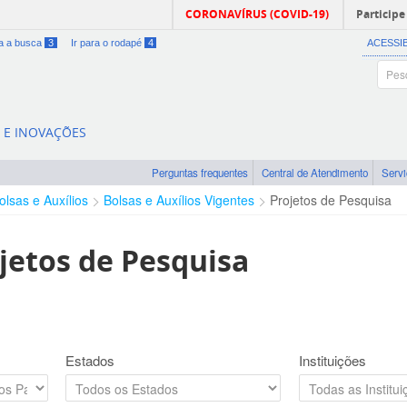
CORONAVÍRUS (COVID-19)
Participe
ra a busca
3
Ir para o rodapé
4
ACESSI
A E INOVAÇÕES
Perguntas frequentes
Central de Atendimento
Serv
olsas e Auxílios
Bolsas e Auxílios Vigentes
Projetos de Pesquisa
jetos de Pesquisa
Estados
Instituições