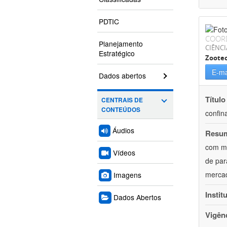
PDTIC
COOR
Planejamento
CIÊNCI
Estratégico
Zoote
E-ma
Dados abertos
Título
CENTRAIS DE
CONTEÚDOS
confin
Áudios
Resu
com mú
Vídeos
de par
mercad
Imagens
Instit
Dados Abertos
Vigên