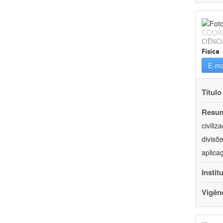
COOR
CIÊNCI
Física
E-ma
Título
Resu
civili
divisõ
aplica
Instit
Vigên