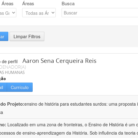
 Áreas
Áreas
Busca
rar
Limpar Filtros
Aaron Sena Cerqueira Reis
DENADOR(A)
IAS HUMANAS
ção
il
Currículo
 do Projeto:
ensino de história para estudantes surdos: uma proposta i
ca
mo:
Localizado em uma zona de fronteiras, o Ensino de História é um
ocessos de ensino-aprendizagem da História. Sob influência da teoria d