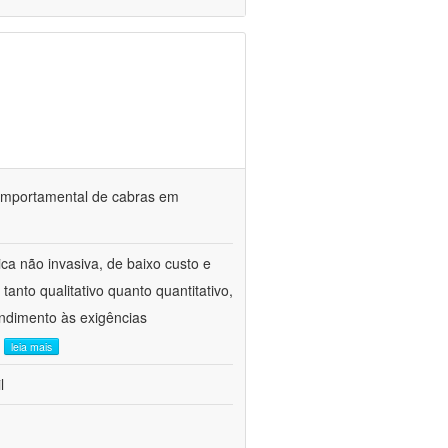
o comportamental de cabras em
ca não invasiva, de baixo custo e
tanto qualitativo quanto quantitativo,
ndimento às exigências
.
leia mais
l