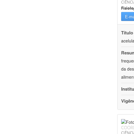
CIÊNCI
Fisiolo
E-ma
Título
acelul
Resu
freque
da des
alimen
Instit
Vigên
COOR
CIÊNCI