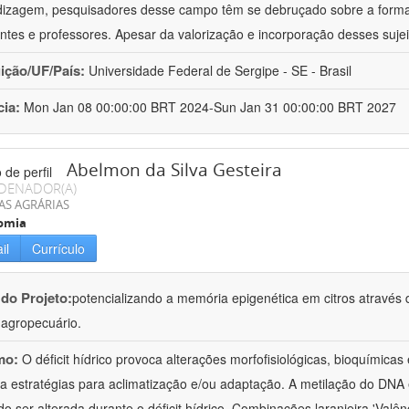
izagem, pesquisadores desse campo têm se debruçado sobre a formaç
ntes e professores. Apesar da valorização e incorporação desses sujei
uição/UF/País:
Universidade Federal de Sergipe - SE - Brasil
cia:
Mon Jan 08 00:00:00 BRT 2024-Sun Jan 31 00:00:00 BRT 2027
Abelmon da Silva Gesteira
DENADOR(A)
AS AGRÁRIAS
omia
il
Currículo
 do Projeto:
potencializando a memória epigenética em citros através d
o agropecuário.
mo:
O déficit hídrico provoca alterações morfofisiológicas, bioquímica
 a estratégias para aclimatização e/ou adaptação. A metilação do DNA 
o ser alterada durante o déficit hídrico. Combinações laranjeira 'Valên