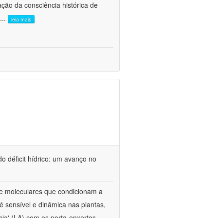
ão da consciência histórica de
...
leia mais
o déficit hídrico: um avanço no
s e moleculares que condicionam a
é sensível e dinâmica nas plantas,
cia' (LA) com os porta-enxertos