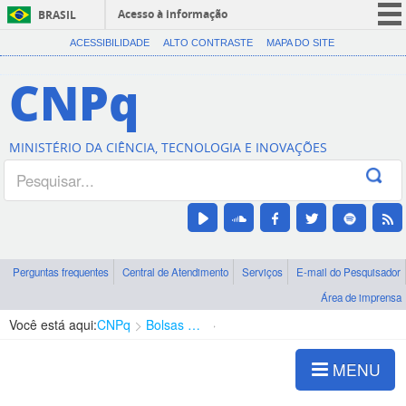
Acesso à informação
BRASIL
CORONAVÍRUS (COVID-19)
ACESSIBILIDADE
ALTO CONTRASTE
MAPA DO SITE
Participe
CNPq
Serviços
Legislação
MINISTÉRIO DA CIÊNCIA, TECNOLOGIA E INOVAÇÕES
Canais
Perguntas frequentes
Central de Atendimento
Serviços
E-mail do Pesquisador
Área de imprensa
Você está aqui:
CNPq
Bolsas e Auxílios Vigentes
Projetos de Pesquisa
MENU