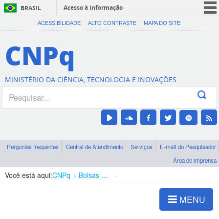
Acesso à informação
BRASIL
CORONAVÍRUS (COVID-19)
ACESSIBILIDADE
ALTO CONTRASTE
MAPA DO SITE
Participe
CNPq
Serviços
Legislação
MINISTÉRIO DA CIÊNCIA, TECNOLOGIA E INOVAÇÕES
Canais
Perguntas frequentes
Central de Atendimento
Serviços
E-mail do Pesquisador
Área de imprensa
Você está aqui:
CNPq
Bolsas e Auxílios Vigentes
Projetos de Pesquisa
MENU