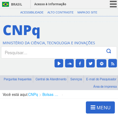
Acesso à informação
BRASIL
CORONAVÍRUS (COVID-19)
ACESSIBILIDADE
ALTO CONTRASTE
MAPA DO SITE
Participe
CNPq
Serviços
Legislação
MINISTÉRIO DA CIÊNCIA, TECNOLOGIA E INOVAÇÕES
Canais
Perguntas frequentes
Central de Atendimento
Serviços
E-mail do Pesquisador
Área de imprensa
Você está aqui:
CNPq
Bolsas e Auxílios Vigentes
Projetos de Pesquisa
MENU