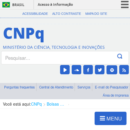
Acesso à informação
BRASIL
CORONAVÍRUS (COVID-19)
ACESSIBILIDADE
ALTO CONTRASTE
MAPA DO SITE
Participe
CNPq
Serviços
Legislação
MINISTÉRIO DA CIÊNCIA, TECNOLOGIA E INOVAÇÕES
Canais
Perguntas frequentes
Central de Atendimento
Serviços
E-mail do Pesquisador
Área de imprensa
Você está aqui:
CNPq
Bolsas e Auxílios Vigentes
Projetos de Pesquisa
MENU