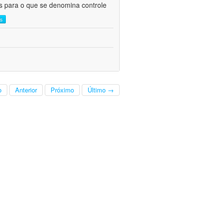
as para o que se denomina controle
is
o
Anterior
Próximo
Último →