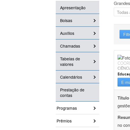
Grandes
Apresentação
Bolsas
Auxílios
Filt
Chamadas
Tabelas de
COOR
valores
CIÊNC
Educa
Calendários
E-ma
Prestação de
contas
Título
gestõe
Programas
Resu
Prêmios
no con