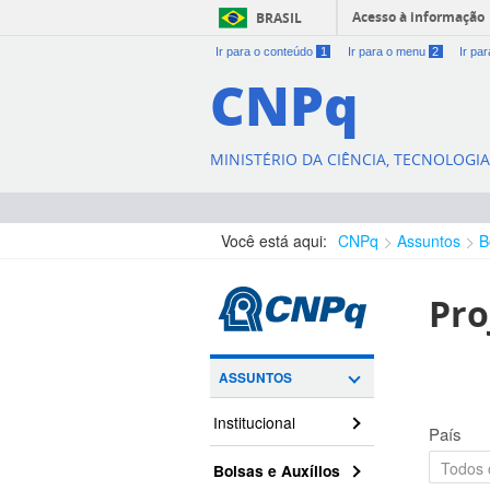
Acesso à informação
BRASIL
Ir para o conteúdo
1
Ir para o menu
2
Ir pa
CNPq
MINISTÉRIO DA CIÊNCIA, TECNOLOGI
Você está aqui:
CNPq
Assuntos
B
Pro
ASSUNTOS
Institucional
País
Bolsas e Auxílios