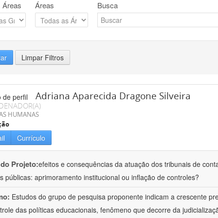
 Áreas
Áreas
Busca
rar
Limpar Filtros
Adriana Aparecida Dragone Silveira
DENADOR(A)
IAS HUMANAS
ção
il
Currículo
 do Projeto:
efeitos e consequências da atuação dos tribunais de conta
s públicas: aprimoramento institucional ou inflação de controles?
mo:
Estudos do grupo de pesquisa proponente indicam a crescente pr
trole das políticas educacionais, fenômeno que decorre da judicializa