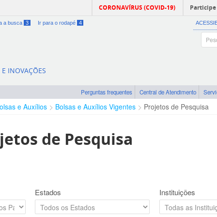
CORONAVÍRUS (COVID-19)
Participe
ra a busca
3
Ir para o rodapé
4
ACESSI
A E INOVAÇÕES
Perguntas frequentes
Central de Atendimento
Serv
olsas e Auxílios
Bolsas e Auxílios Vigentes
Projetos de Pesquisa
jetos de Pesquisa
Estados
Instituições