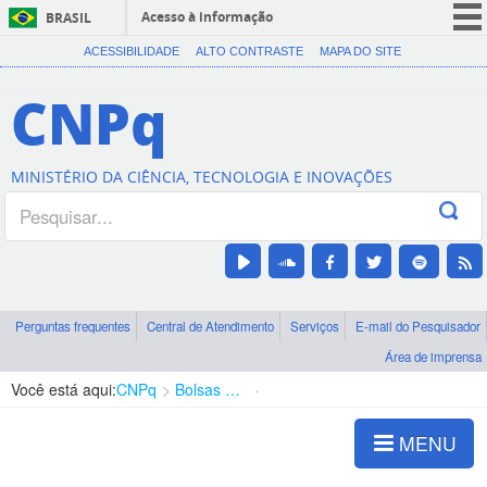
Acesso à informação
BRASIL
CORONAVÍRUS (COVID-19)
ACESSIBILIDADE
ALTO CONTRASTE
MAPA DO SITE
Participe
CNPq
Serviços
Legislação
MINISTÉRIO DA CIÊNCIA, TECNOLOGIA E INOVAÇÕES
Canais
Perguntas frequentes
Central de Atendimento
Serviços
E-mail do Pesquisador
Área de imprensa
Você está aqui:
CNPq
Bolsas e Auxílios Vigentes
Projetos de Pesquisa
MENU