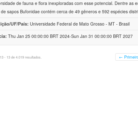
ersidade de fauna e flora inexploradas com esse potencial. Dentre as
a de sapos Bufonidae contém cerca de 49 gêneros e 592 espécies distr
uição/UF/País:
Universidade Federal de Mato Grosso - MT - Brasil
cia:
Thu Jan 25 00:00:00 BRT 2024-Sun Jan 31 00:00:00 BRT 2027
← Primeir
3 - 13 de 4.019 resultados.