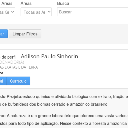
 Áreas
Áreas
Busca
rar
Limpar Filtros
Adilson Paulo Sinhorin
DENADOR(A)
AS EXATAS E DA TERRA
ca
il
Currículo
 do Projeto:
estudo químico e atividade biológica com extrato, fração e
 de bufonídeos dos biomas cerrado e amazônico brasileiro
mo:
A natureza é um grande laboratório que oferece uma vasta varieda
tos para todo tipo de aplicação. Nesse contexto a floresta amazôni