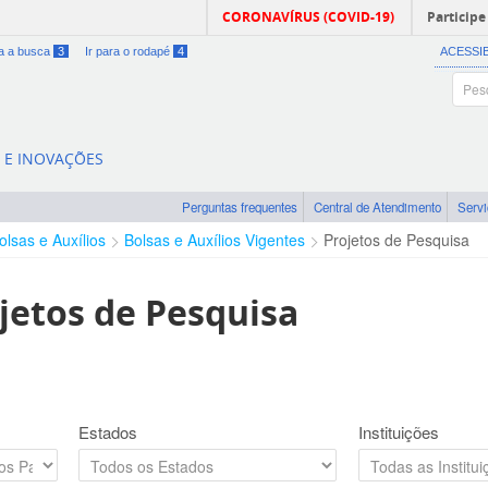
CORONAVÍRUS (COVID-19)
Participe
ra a busca
3
Ir para o rodapé
4
ACESSI
A E INOVAÇÕES
Perguntas frequentes
Central de Atendimento
Serv
olsas e Auxílios
Bolsas e Auxílios Vigentes
Projetos de Pesquisa
jetos de Pesquisa
Estados
Instituições