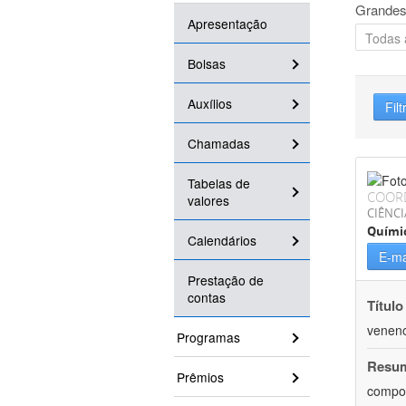
Grandes
Apresentação
Bolsas
Auxílios
Filt
Chamadas
Tabelas de
COOR
valores
CIÊNCI
Quími
Calendários
E-ma
Prestação de
contas
Título
veneno
Programas
Resu
Prêmios
compos