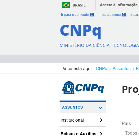
Acesso à informação
BRASIL
Ir para o conteúdo
1
Ir para o menu
2
Ir pa
CNPq
MINISTÉRIO DA CIÊNCIA, TECNOLOGI
Você está aqui:
CNPq
Assuntos
B
Pro
ASSUNTOS
Institucional
País
Bolsas e Auxílios