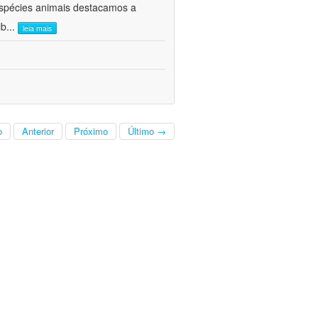
 espécies animais destacamos a
ib
...
leia mais
o
Anterior
Próximo
Último →