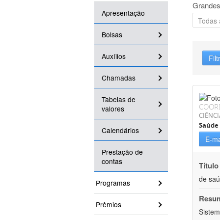
Grandes
Apresentação
Bolsas
Auxílios
Filt
Chamadas
Tabelas de
COOR
valores
CIÊNCI
Saúde 
Calendários
E-ma
Prestação de
contas
Título
de sa
Programas
Resu
Prêmios
Sistem