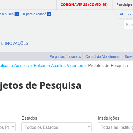
CORONAVÍRUS (COVID-19)
Participe
ra a busca
3
Ir para o rodapé
4
ACESSI
A E INOVAÇÕES
Perguntas frequentes
Central de Atendimento
Serv
olsas e Auxílios
Bolsas e Auxílios Vigentes
Projetos de Pesquisa
jetos de Pesquisa
Estados
Instituições