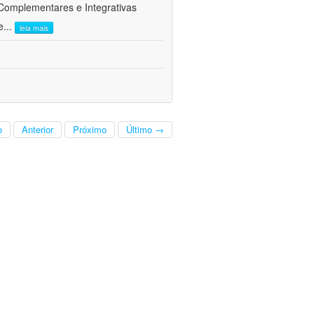
 Complementares e Integrativas
e
...
leia mais
o
Anterior
Próximo
Último →