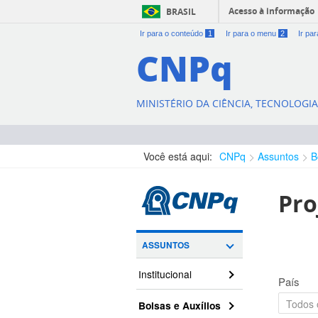
Acesso à informação
BRASIL
Ir para o conteúdo
1
Ir para o menu
2
Ir pa
CNPq
MINISTÉRIO DA CIÊNCIA, TECNOLOGI
Você está aqui:
CNPq
Assuntos
B
Pro
ASSUNTOS
Institucional
País
Bolsas e Auxílios