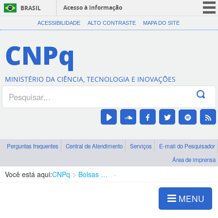
Acesso à informação
BRASIL
CORONAVÍRUS (COVID-19)
ACESSIBILIDADE
ALTO CONTRASTE
MAPA DO SITE
Participe
CNPq
Serviços
Legislação
MINISTÉRIO DA CIÊNCIA, TECNOLOGIA E INOVAÇÕES
Canais
Perguntas frequentes
Central de Atendimento
Serviços
E-mail do Pesquisador
Área de imprensa
Você está aqui:
CNPq
Bolsas e Auxílios Vigentes
Projetos de Pesquisa
MENU