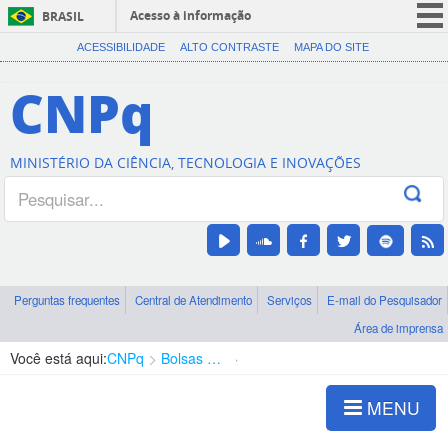
Acesso à informação
BRASIL
CORONAVÍRUS (COVID-19)
ACESSIBILIDADE
ALTO CONTRASTE
MAPA DO SITE
Participe
CNPq
Serviços
Legislação
MINISTÉRIO DA CIÊNCIA, TECNOLOGIA E INOVAÇÕES
Canais
Perguntas frequentes
Central de Atendimento
Serviços
E-mail do Pesquisador
Área de imprensa
Você está aqui:
CNPq
Bolsas e Auxílios Vigentes
Projetos de Pesquisa
MENU