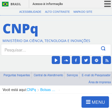
Acesso à informação
BRASIL
CORONAVÍRUS (COVID-19)
ACESSIBILIDADE
ALTO CONTRASTE
MAPA DO SITE
Participe
CNPq
Serviços
Legislação
MINISTÉRIO DA CIÊNCIA, TECNOLOGIA E INOVAÇÕES
Canais
Perguntas frequentes
Central de Atendimento
Serviços
E-mail do Pesquisador
Área de imprensa
Você está aqui:
CNPq
Bolsas e Auxílios Vigentes
Projetos de Pesquisa
MENU