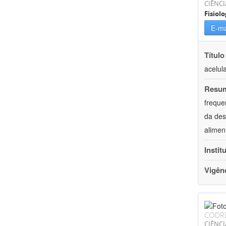
CIÊNCI
Fisiolo
E-ma
Título
acelul
Resu
freque
da des
alimen
Instit
Vigên
COOR
CIÊNCI