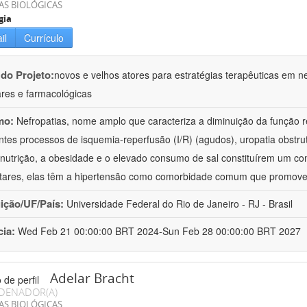
AS BIOLÓGICAS
gia
il
Currículo
 do Projeto:
novos e velhos atores para estratégias terapêuticas em nef
ares e farmacológicas
mo:
Nefropatias, nome amplo que caracteriza a diminuição da função r
ntes processos de isquemia-reperfusão (I/R) (agudos), uropatia obstrut
nutrição, a obesidade e o elevado consumo de sal constituírem um con
tares, elas têm a hipertensão como comorbidade comum que promov
uição/UF/País:
Universidade Federal do Rio de Janeiro - RJ - Brasil
cia:
Wed Feb 21 00:00:00 BRT 2024-Sun Feb 28 00:00:00 BRT 2027
Adelar Bracht
DENADOR(A)
AS BIOLÓGICAS