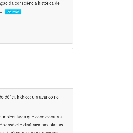
ão da consciência histórica de
...
leia mais
o déficit hídrico: um avanço no
s e moleculares que condicionam a
é sensível e dinâmica nas plantas,
cia' (LA) com os porta-enxertos