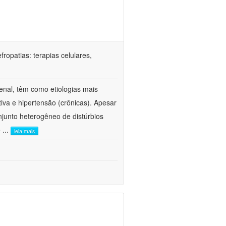
ropatias: terapias celulares,
enal, têm como etiologias mais
iva e hipertensão (crônicas). Apesar
junto heterogêneo de distúrbios
e
...
leia mais