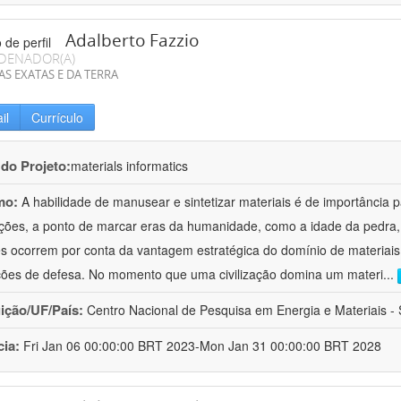
Adalberto Fazzio
DENADOR(A)
AS EXATAS E DA TERRA
il
Currículo
 do Projeto:
materials informatics
mo:
A habilidade de manusear e sintetizar materiais é de importância 
zações, a ponto de marcar eras da humanidade, como a idade da pedra, 
es ocorrem por conta da vantagem estratégica do domínio de materiais,
ções de defesa. No momento que uma civilização domina um materi
...
uição/UF/País:
Centro Nacional de Pesquisa em Energia e Materiais - S
cia:
Fri Jan 06 00:00:00 BRT 2023-Mon Jan 31 00:00:00 BRT 2028