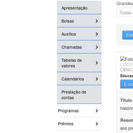
Grandes
Apresentação
Bolsas
Auxílios
Filt
Chamadas
Tabelas de
COOR
valores
CIÊNC
Educa
Calendários
E-ma
Prestação de
contas
Título
históri
Programas
Resu
Prêmios
aos pr