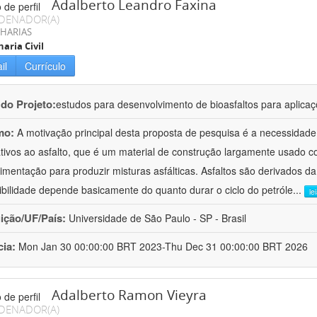
Adalberto Leandro Faxina
DENADOR(A)
HARIAS
aria Civil
il
Currículo
 do Projeto:
estudos para desenvolvimento de bioasfaltos para aplic
mo:
A motivação principal desta proposta de pesquisa é a necessidade
ativos ao asfalto, que é um material de construção largamente usado 
imentação para produzir misturas asfálticas. Asfaltos são derivados da
ibilidade depende basicamente do quanto durar o ciclo do petróle
...
le
uição/UF/País:
Universidade de São Paulo - SP - Brasil
cia:
Mon Jan 30 00:00:00 BRT 2023-Thu Dec 31 00:00:00 BRT 2026
Adalberto Ramon Vieyra
DENADOR(A)