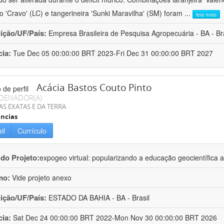
ro 'Cravo' (LC) e tangerineira 'Sunki Maravilha' (SM) foram
...
leia mais
uição/UF/País:
Empresa Brasileira de Pesquisa Agropecuária - BA - Bra
cia:
Tue Dec 05 00:00:00 BRT 2023-Fri Dec 31 00:00:00 BRT 2027
Acácia Bastos Couto Pinto
DENADOR(A)
AS EXATAS E DA TERRA
ncias
il
Currículo
 do Projeto:
expogeo virtual: popularizando a educação geocientífica a
mo:
Vide projeto anexo
uição/UF/País:
ESTADO DA BAHIA - BA - Brasil
cia:
Sat Dec 24 00:00:00 BRT 2022-Mon Nov 30 00:00:00 BRT 2026