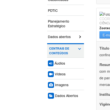
PDTIC
COOR
Planejamento
CIÊNCI
Estratégico
Zoote
E-ma
Dados abertos
Título
CENTRAIS DE
CONTEÚDOS
confin
Áudios
Resu
com mú
Vídeos
de par
mercad
Imagens
Instit
Dados Abertos
Vigên