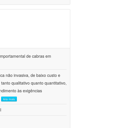
o comportamental de cabras em
ca não invasiva, de baixo custo e
tanto qualitativo quanto quantitativo,
ndimento às exigências
.
leia mais
l