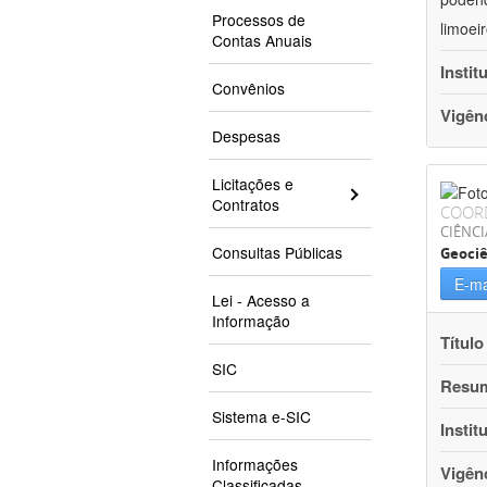
Processos de
limoei
Contas Anuais
Instit
Convênios
Vigên
Despesas
Licitações e
Contratos
COOR
CIÊNCI
Consultas Públicas
Geociê
E-ma
Lei - Acesso a
Informação
Título
SIC
Resu
Sistema e-SIC
Instit
Informações
Vigên
Classificadas