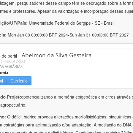
izagem, pesquisadores desse campo têm se debruçado sobre a formaç
ntes e professores. Apesar da valorização e incorporação desses sujei
uição/UF/País:
Universidade Federal de Sergipe - SE - Brasil
cia:
Mon Jan 08 00:00:00 BRT 2024-Sun Jan 31 00:00:00 BRT 2027
Abelmon da Silva Gesteira
DENADOR(A)
AS AGRÁRIAS
omia
il
Currículo
 do Projeto:
potencializando a memória epigenética em citros através d
o agropecuário.
mo:
O déficit hídrico provoca alterações morfofisiológicas, bioquímica
 a estratégias para aclimatização e/ou adaptação. A metilação do DNA 
o ser alterada durante o déficit hídrico. Combinações laranjeira 'Valên