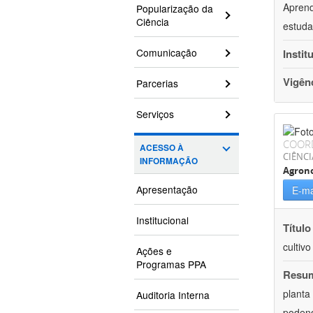
Aprend
Popularização da
Ciência
estuda
Comunicação
Instit
Vigên
Parcerias
Serviços
COOR
ACESSO À
CIÊNCI
INFORMAÇÃO
Agron
Apresentação
E-ma
Institucional
Título
cultiv
Ações e
Programas PPA
Resu
planta
Auditoria Interna
podend