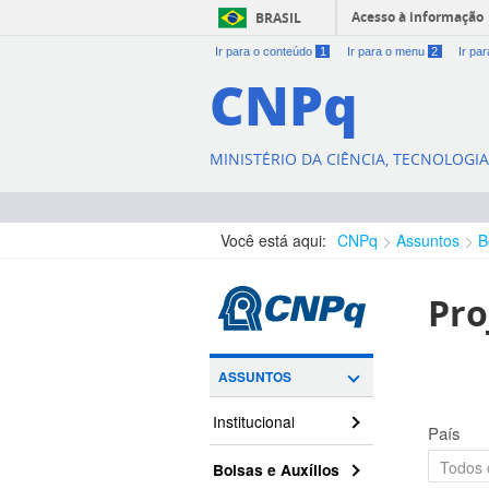
Acesso à informação
BRASIL
Ir para o conteúdo
1
Ir para o menu
2
Ir pa
CNPq
MINISTÉRIO DA CIÊNCIA, TECNOLOGI
Você está aqui:
CNPq
Assuntos
B
Pro
ASSUNTOS
Institucional
País
Bolsas e Auxílios