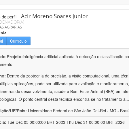
Acir Moreno Soares Junior
DENADOR(A)
AS AGRÁRIAS
cnia
il
Currículo
 do Projeto:
inteligência artificial aplicada à detecção e classificaçã
amento
mo:
Dentro da zootecnia de precisão, a visão computacional, uma técni
ltiplas aplicações, pode ser utilizada para avaliação e monitoramento, 
âmetros de desenvolvimento, saúde e Bem Estar Animal (BEA) em ate
ológicas. O ponto central desta técnica encontra-se no tratamento a
..
uição/UF/País:
Universidade Federal de São João Del-Rei - MG - Brasi
cia:
Tue Dec 05 00:00:00 BRT 2023-Thu Dec 31 00:00:00 BRT 2026