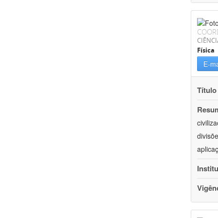
COOR
CIÊNCI
Física
E-ma
Título
Resu
civili
divisõ
aplica
Instit
Vigên