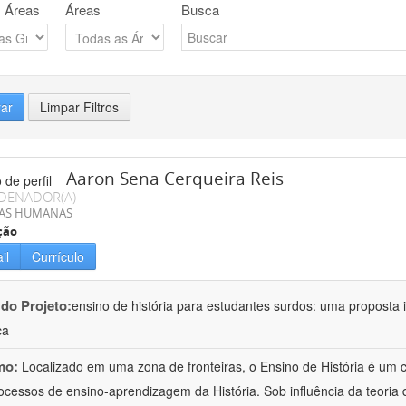
 Áreas
Áreas
Busca
rar
Limpar Filtros
Aaron Sena Cerqueira Reis
DENADOR(A)
IAS HUMANAS
ção
il
Currículo
 do Projeto:
ensino de história para estudantes surdos: uma proposta i
ca
mo:
Localizado em uma zona de fronteiras, o Ensino de História é um
ocessos de ensino-aprendizagem da História. Sob influência da teoria d