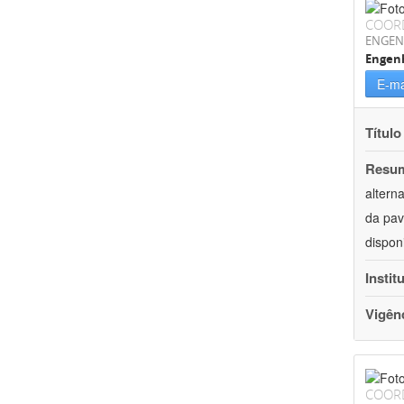
COOR
ENGEN
Engenh
E-ma
Título
Resu
altern
da pav
dispon
Instit
Vigên
COOR