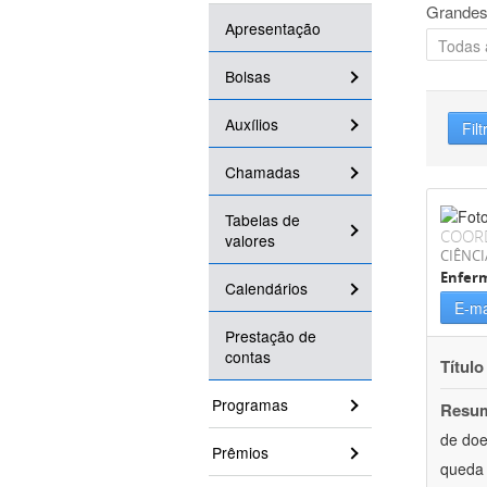
Grandes
Apresentação
Bolsas
Auxílios
Filt
Chamadas
Tabelas de
COOR
valores
CIÊNCI
Enfer
Calendários
E-ma
Prestação de
contas
Título
Programas
Resu
de doe
Prêmios
queda 