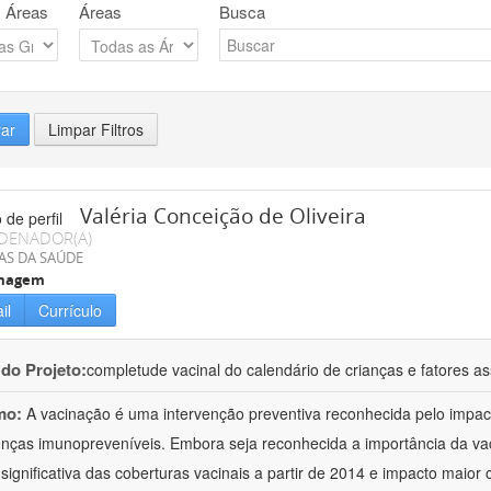
 Áreas
Áreas
Busca
rar
Limpar Filtros
Valéria Conceição de Oliveira
DENADOR(A)
AS DA SAÚDE
magem
il
Currículo
 do Projeto:
completude vacinal do calendário de crianças e fatores a
mo:
A vacinação é uma intervenção preventiva reconhecida pelo impa
nças imunopreveníveis. Embora seja reconhecida a importância da v
significativa das coberturas vacinais a partir de 2014 e impacto maio