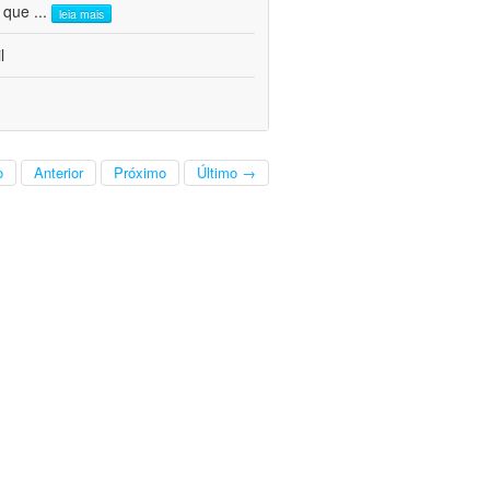
l que
...
leia mais
l
o
Anterior
Próximo
Último →