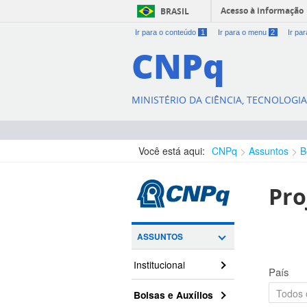
Acesso à informação
BRASIL
Ir para o conteúdo
1
Ir para o menu
2
Ir pa
CNPq
MINISTÉRIO DA CIÊNCIA, TECNOLOGI
Você está aqui:
CNPq
Assuntos
B
Pro
ASSUNTOS
Institucional
País
Bolsas e Auxílios