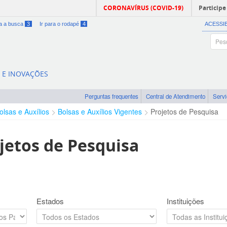
CORONAVÍRUS (COVID-19)
Participe
ra a busca
3
Ir para o rodapé
4
ACESSI
A E INOVAÇÕES
Perguntas frequentes
Central de Atendimento
Serv
olsas e Auxílios
Bolsas e Auxílios Vigentes
Projetos de Pesquisa
jetos de Pesquisa
Estados
Instituições