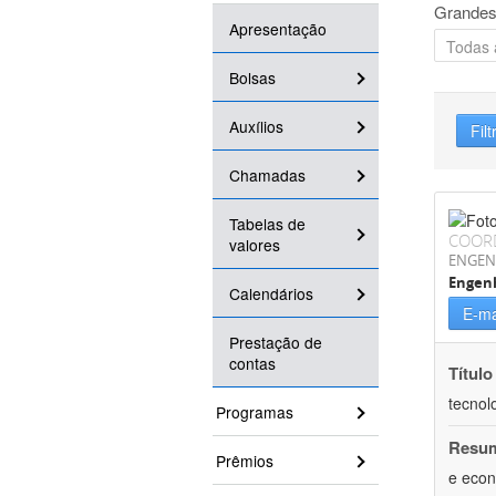
Grandes
Apresentação
Bolsas
Auxílios
Filt
Chamadas
Tabelas de
COOR
valores
ENGEN
Engen
Calendários
E-ma
Prestação de
contas
Título
tecnol
Programas
Resu
Prêmios
e econ