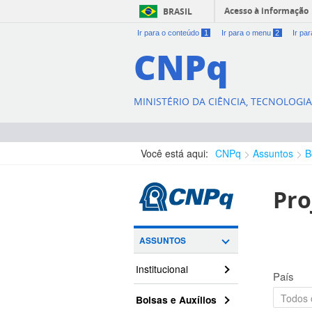
Acesso à informação
BRASIL
Ir para o conteúdo
1
Ir para o menu
2
Ir pa
CNPq
MINISTÉRIO DA CIÊNCIA, TECNOLOGI
Você está aqui:
CNPq
Assuntos
B
Pro
ASSUNTOS
Institucional
País
Bolsas e Auxílios