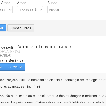
 Áreas
Áreas
Busca
rar
Limpar Filtros
Admilson Teixeira Franco
DENADOR(A)
HARIAS
haria Mecânica
il
Currículo
 do Projeto:
instituto nacional de ciência e tecnologia em reologia de 
ogias avançadas - inct-rhe9
mo:
No atual contexto mundial, produto das mudanças climáticas, é fa
ômico dos países nas próximas décadas estará intrinsicamente atrel