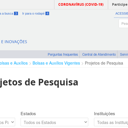
CORONAVÍRUS (COVID-19)
Participe
ra a busca
3
Ir para o rodapé
4
ACESSI
A E INOVAÇÕES
Perguntas frequentes
Central de Atendimento
Serv
olsas e Auxílios
Bolsas e Auxílios Vigentes
Projetos de Pesquisa
jetos de Pesquisa
Estados
Instituições