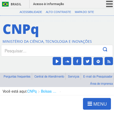
Acesso à informação
BRASIL
CORONAVÍRUS (COVID-19)
ACESSIBILIDADE
ALTO CONTRASTE
MAPA DO SITE
Participe
CNPq
Serviços
Legislação
MINISTÉRIO DA CIÊNCIA, TECNOLOGIA E INOVAÇÕES
Canais
Perguntas frequentes
Central de Atendimento
Serviços
E-mail do Pesquisador
Área de imprensa
Você está aqui:
CNPq
Bolsas e Auxílios Vigentes
Projetos de Pesquisa
MENU