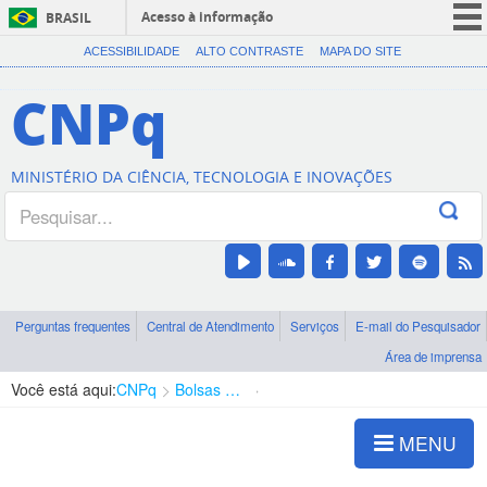
Acesso à informação
BRASIL
CORONAVÍRUS (COVID-19)
ACESSIBILIDADE
ALTO CONTRASTE
MAPA DO SITE
Participe
CNPq
Serviços
Legislação
MINISTÉRIO DA CIÊNCIA, TECNOLOGIA E INOVAÇÕES
Canais
Perguntas frequentes
Central de Atendimento
Serviços
E-mail do Pesquisador
Área de imprensa
Você está aqui:
CNPq
Bolsas e Auxílios Vigentes
Projetos de Pesquisa
MENU