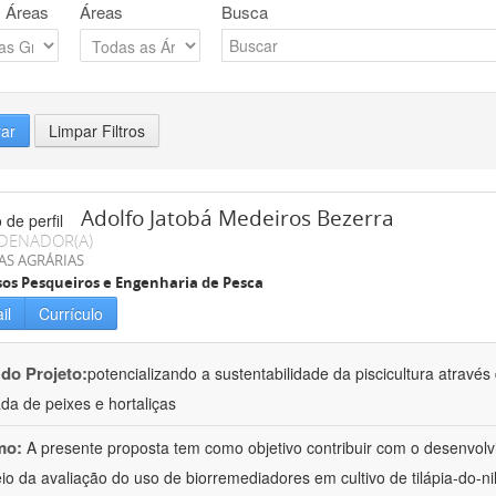
 Áreas
Áreas
Busca
rar
Limpar Filtros
Adolfo Jatobá Medeiros Bezerra
DENADOR(A)
AS AGRÁRIAS
os Pesqueiros e Engenharia de Pesca
il
Currículo
 do Projeto:
potencializando a sustentabilidade da piscicultura atrav
ada de peixes e hortaliças
mo:
A presente proposta tem como objetivo contribuir com o desenvolv
io da avaliação do uso de biorremediadores em cultivo de tilápia-do-ni