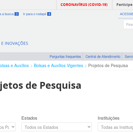
CORONAVÍRUS (COVID-19)
Participe
ra a busca
3
Ir para o rodapé
4
ACESSI
A E INOVAÇÕES
Perguntas frequentes
Central de Atendimento
Serv
olsas e Auxílios
Bolsas e Auxílios Vigentes
Projetos de Pesquisa
jetos de Pesquisa
Estados
Instituições