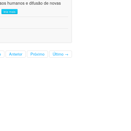
ursos humanos e difusão de novas
.
leia mais
o
Anterior
Próximo
Último →