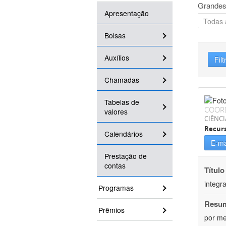
Grandes
Apresentação
Bolsas
Auxílios
Filt
Chamadas
Tabelas de
COOR
valores
CIÊNCI
Recurs
Calendários
E-ma
Prestação de
contas
Título
integr
Programas
Resu
Prêmios
por me