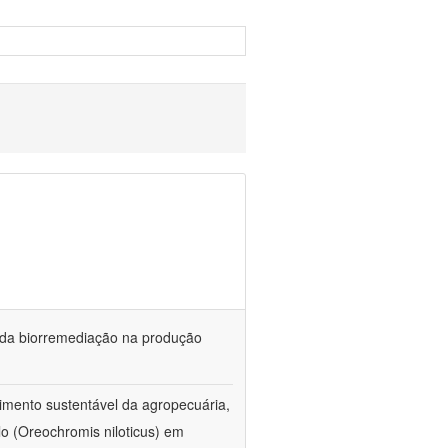
és da biorremediação na produção
imento sustentável da agropecuária,
lo (Oreochromis niloticus) em