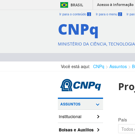
Acesso à informação
BRASIL
Ir para o conteúdo
1
Ir para o menu
2
Ir pa
CNPq
MINISTÉRIO DA CIÊNCIA, TECNOLOGI
Você está aqui:
CNPq
Assuntos
B
Pro
ASSUNTOS
Institucional
País
Bolsas e Auxílios