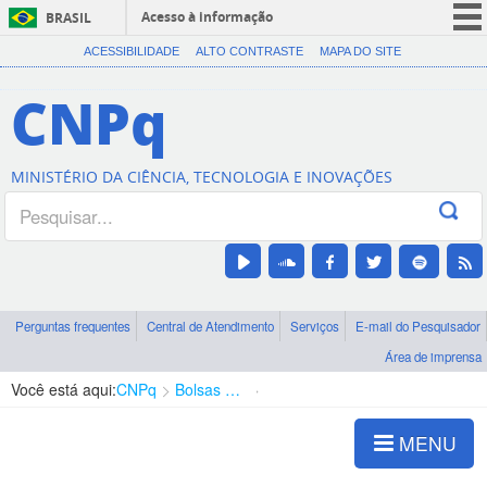
Acesso à informação
BRASIL
CORONAVÍRUS (COVID-19)
ACESSIBILIDADE
ALTO CONTRASTE
MAPA DO SITE
Participe
CNPq
Serviços
Legislação
MINISTÉRIO DA CIÊNCIA, TECNOLOGIA E INOVAÇÕES
Canais
Perguntas frequentes
Central de Atendimento
Serviços
E-mail do Pesquisador
Área de imprensa
Você está aqui:
CNPq
Bolsas e Auxílios Vigentes
Projetos de Pesquisa
MENU