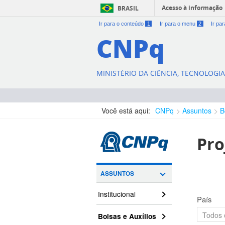
Acesso à informação
BRASIL
Ir para o conteúdo
1
Ir para o menu
2
Ir pa
CNPq
MINISTÉRIO DA CIÊNCIA, TECNOLOGI
Você está aqui:
CNPq
Assuntos
B
Pro
ASSUNTOS
Institucional
País
Bolsas e Auxílios