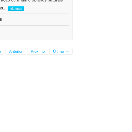
as
...
leia mais
l
o
Anterior
Próximo
Último →