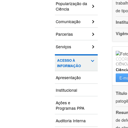
trabal
Popularização da
Ciência
de tip
Comunicação
Instit
Vigên
Parcerias
Serviços
COOR
ACESSO À
CIÊNCI
INFORMAÇÃO
Ciênci
Apresentação
E-ma
Institucional
Título
patogê
Ações e
Programas PPA
Resu
de def
Auditoria Interna
de ali