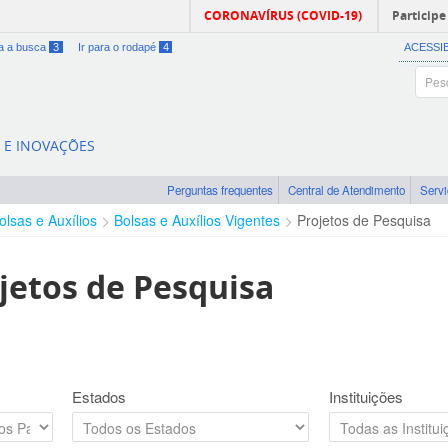
CORONAVÍRUS (COVID-19)
Participe
ra a busca
3
Ir para o rodapé
4
ACESSI
A E INOVAÇÕES
Perguntas frequentes
Central de Atendimento
Serv
olsas e Auxílios
Bolsas e Auxílios Vigentes
Projetos de Pesquisa
jetos de Pesquisa
Estados
Instituições