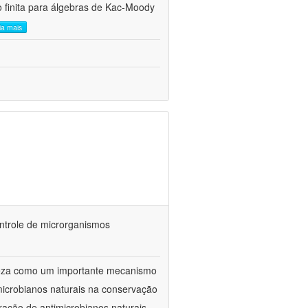
 finita para álgebras de Kac-Moody
eia mais
ontrole de microrganismos
reza como um importante mecanismo
microbianos naturais na conservação
ração de antimicrobianos naturais