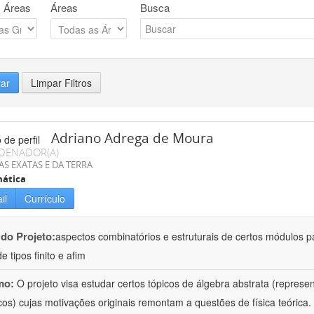
 Áreas
Áreas
Busca
rar
Limpar Filtros
Adriano Adrega de Moura
DENADOR(A)
AS EXATAS E DA TERRA
ática
il
Currículo
 do Projeto:
aspectos combinatórios e estruturais de certos módulos p
de tipos finito e afim
mo:
O projeto visa estudar certos tópicos de álgebra abstrata (repres
cos) cujas motivações originais remontam a questões de física teóric