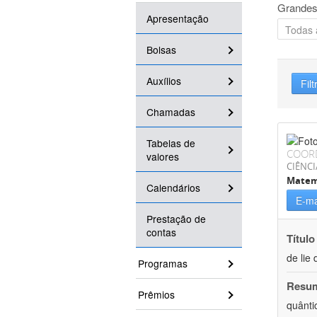
Grandes
Apresentação
Bolsas
Auxílios
Filt
Chamadas
Tabelas de
COOR
valores
CIÊNCI
Matem
Calendários
E-ma
Prestação de
contas
Título
de lie 
Programas
Resu
Prêmios
quânti