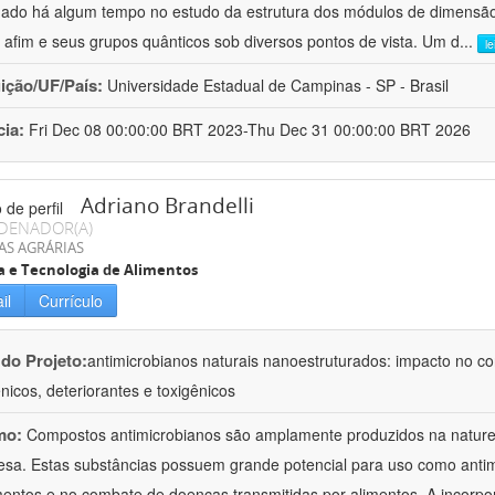
hado há algum tempo no estudo da estrutura dos módulos de dimensão
o afim e seus grupos quânticos sob diversos pontos de vista. Um d
...
l
uição/UF/País:
Universidade Estadual de Campinas - SP - Brasil
cia:
Fri Dec 08 00:00:00 BRT 2023-Thu Dec 31 00:00:00 BRT 2026
Adriano Brandelli
DENADOR(A)
AS AGRÁRIAS
a e Tecnologia de Alimentos
il
Currículo
 do Projeto:
antimicrobianos naturais nanoestruturados: impacto no c
nicos, deteriorantes e toxigênicos
mo:
Compostos antimicrobianos são amplamente produzidos na natu
esa. Estas substâncias possuem grande potencial para uso como anti
mentos e no combate de doenças transmitidas por alimentos. A incorpo