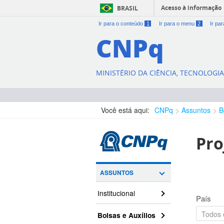
Acesso à informação
BRASIL
Ir para o conteúdo
1
Ir para o menu
2
Ir pa
CNPq
MINISTÉRIO DA CIÊNCIA, TECNOLOGI
Você está aqui:
CNPq
Assuntos
B
Pro
ASSUNTOS
Institucional
País
Bolsas e Auxílios