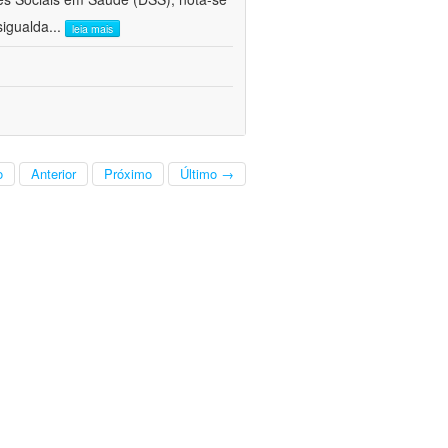
sigualda
...
leia mais
o
Anterior
Próximo
Último →