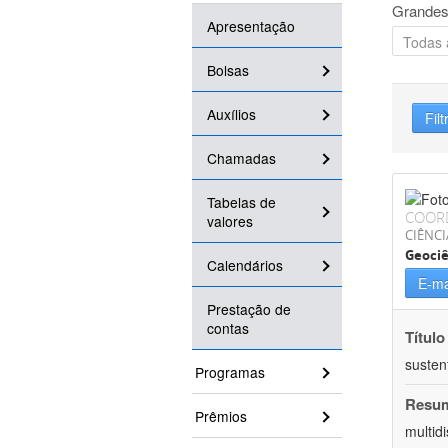
Grandes
Apresentação
Bolsas
Auxílios
Filt
Chamadas
Tabelas de
COOR
valores
CIÊNCI
Geociê
Calendários
E-ma
Prestação de
contas
Título
susten
Programas
Resu
Prêmios
multid