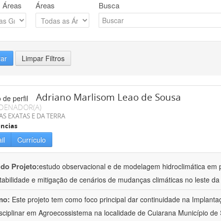
 Áreas
Áreas
Busca
rar
Limpar Filtros
Adriano Marlisom Leao de Sousa
DENADOR(A)
AS EXATAS E DA TERRA
ncias
il
Currículo
 do Projeto:
estudo observacional e de modelagem hidroclimática em
tabilidade e mitigação de cenários de mudanças climáticas no leste d
mo:
Este projeto tem como foco principal dar continuidade na Implanta
isciplinar em Agroecossistema na localidade de Cuiarana Município de 