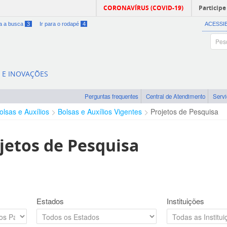
CORONAVÍRUS (COVID-19)
Participe
ra a busca
3
Ir para o rodapé
4
ACESSI
A E INOVAÇÕES
Perguntas frequentes
Central de Atendimento
Serv
olsas e Auxílios
Bolsas e Auxílios Vigentes
Projetos de Pesquisa
jetos de Pesquisa
Estados
Instituições