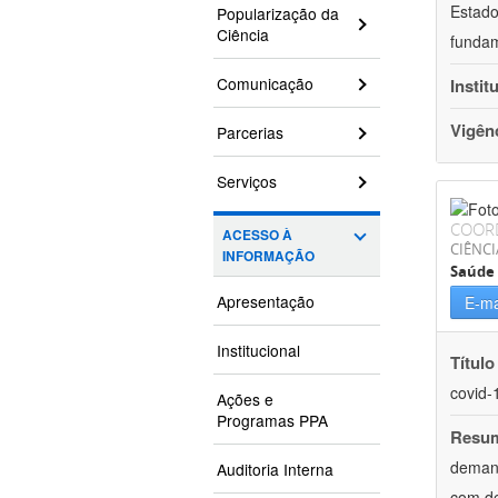
Estado
Popularização da
Ciência
fundam
Comunicação
Instit
Vigên
Parcerias
Serviços
COOR
ACESSO À
CIÊNCI
INFORMAÇÃO
Saúde 
Apresentação
E-ma
Institucional
Título
covid-
Ações e
Programas PPA
Resu
demand
Auditoria Interna
com de