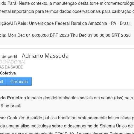
 do Pará. Neste contexto, a manutenção desta torre micrometeorológica
ental importância para termos dados observacionais para calibração
uição/UF/País:
Universidade Federal Rural da Amazônia - PA - Brasil
cia:
Mon Dec 04 00:00:00 BRT 2023-Thu Dec 31 00:00:00 BRT 2026
Adriano Massuda
DENADOR(A)
AS DA SAÚDE
Coletiva
il
Currículo
 do Projeto:
o impacto dos determinantes sociais em saúde (dss) na r
19 no brasil
mo:
Contexto: A saúde pública brasileira, profundamente influenciada
a uma análise meticulosa sobre o desempenho do Sistema Único de S
staque para a pandemia de COVID-19. Ao considerar os Determinante