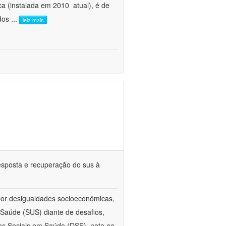
 (instalada em 2010  atual), é de
 dos
...
leia mais
esposta e recuperação do sus à
 por desigualdades socioeconômicas,
aúde (SUS) diante de desafios,
s Sociais em Saúde (DSS), nota-se