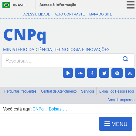
Acesso à informação
BRASIL
CORONAVÍRUS (COVID-19)
ACESSIBILIDADE
ALTO CONTRASTE
MAPA DO SITE
Participe
CNPq
Serviços
Legislação
MINISTÉRIO DA CIÊNCIA, TECNOLOGIA E INOVAÇÕES
Canais
Perguntas frequentes
Central de Atendimento
Serviços
E-mail do Pesquisador
Área de imprensa
Você está aqui:
CNPq
Bolsas e Auxílios Vigentes
Projetos de Pesquisa
MENU