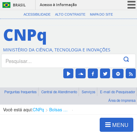
Acesso à informação
BRASIL
CORONAVÍRUS (COVID-19)
ACESSIBILIDADE
ALTO CONTRASTE
MAPA DO SITE
Participe
CNPq
Serviços
Legislação
MINISTÉRIO DA CIÊNCIA, TECNOLOGIA E INOVAÇÕES
Canais
Perguntas frequentes
Central de Atendimento
Serviços
E-mail do Pesquisador
Área de imprensa
Você está aqui:
CNPq
Bolsas e Auxílios Vigentes
Projetos de Pesquisa
MENU