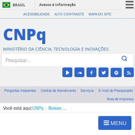
Acesso à informação
BRASIL
CORONAVÍRUS (COVID-19)
ACESSIBILIDADE
ALTO CONTRASTE
MAPA DO SITE
Participe
CNPq
Serviços
Legislação
MINISTÉRIO DA CIÊNCIA, TECNOLOGIA E INOVAÇÕES
Canais
Perguntas frequentes
Central de Atendimento
Serviços
E-mail do Pesquisador
Área de imprensa
Você está aqui:
CNPq
Bolsas e Auxílios Vigentes
Projetos de Pesquisa
MENU