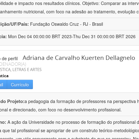
bilidade e impacto nos resultados clínicos. Objetivo: Comparar as inter
nhamento nutricional, com foco na adesão ao tratamento, evolução cl
uição/UF/País:
Fundação Oswaldo Cruz - RJ - Brasil
cia:
Mon Dec 04 00:00:00 BRT 2023-Thu Dec 31 00:00:00 BRT 2026
Adriana de Carvalho Kuerten Dellagnelo
DENADOR(A)
STICA, LETRAS E ARTES
stica
il
Currículo
 do Projeto:
a pedagogia da formação de professores na perspectiva his
ional e direcionado, com foco no desenvolvimento profissional.
mo:
A ação da Universidade no processo de formação do profissional d
 que tal profissional se apropriar de um construto teórico-metodológico
ocente, um viés convergente com o substrato de que se apropriou. No e