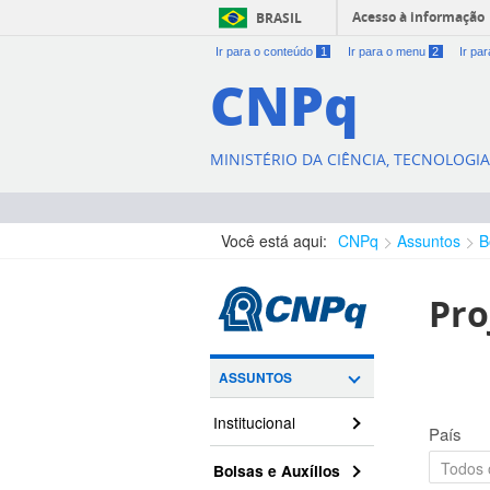
Acesso à informação
BRASIL
Ir para o conteúdo
1
Ir para o menu
2
Ir pa
CNPq
MINISTÉRIO DA CIÊNCIA, TECNOLOGI
Você está aqui:
CNPq
Assuntos
B
Pro
ASSUNTOS
Institucional
País
Bolsas e Auxílios