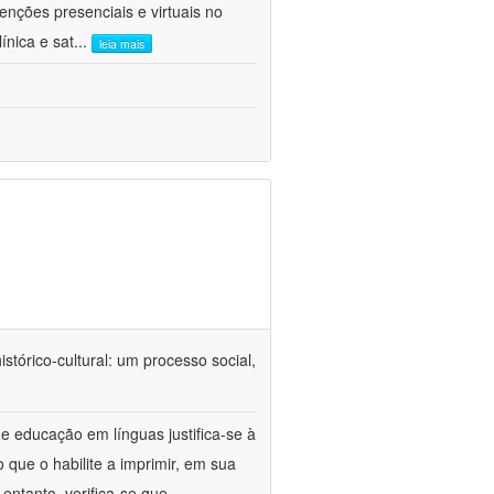
venções presenciais e virtuais no
ínica e sat
...
leia mais
tórico-cultural: um processo social,
e educação em línguas justifica-se à
 que o habilite a imprimir, em sua
ntanto, verifica-se que,