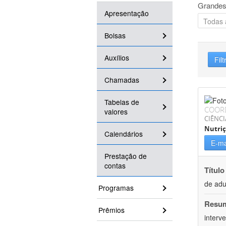
Grandes
Apresentação
Bolsas
Auxílios
Filt
Chamadas
Tabelas de
COOR
valores
CIÊNCI
Nutri
Calendários
E-ma
Prestação de
contas
Título
de adu
Programas
Resu
Prêmios
interv