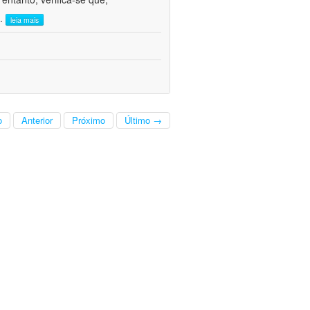
..
leia mais
o
Anterior
Próximo
Último →