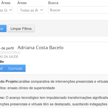
 Áreas
Áreas
Busca
rar
Limpar Filtros
Adriana Costa Bacelo
DENADOR(A)
AS DA SAÚDE
ção
il
Currículo
 do Projeto:
análise comparativa de intervenções presenciais e virtua
ltos: ensaio clínico de superioridade
mo:
O avanço tecnológico tem impulsionado transformações significati
enções presenciais e virtuais têm se destacado, suscitando indagações 