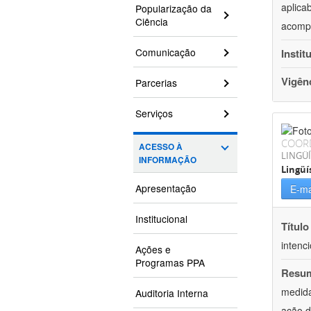
aplica
Popularização da
Ciência
acompa
Comunicação
Instit
Vigên
Parcerias
Serviços
COOR
ACESSO À
LINGÜÍ
INFORMAÇÃO
Lingüí
Apresentação
E-ma
Institucional
Título
intenc
Ações e
Programas PPA
Resu
medida
Auditoria Interna
ação d