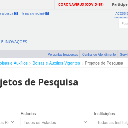
CORONAVÍRUS (COVID-19)
Participe
ra a busca
3
Ir para o rodapé
4
ACESSI
A E INOVAÇÕES
Perguntas frequentes
Central de Atendimento
Serv
olsas e Auxílios
Bolsas e Auxílios Vigentes
Projetos de Pesquisa
jetos de Pesquisa
Estados
Instituições