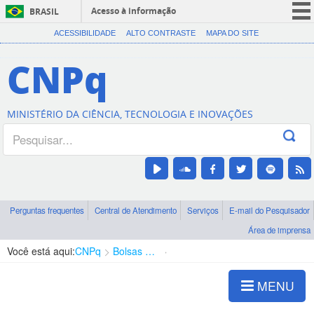
Acesso à informação
BRASIL
CORONAVÍRUS (COVID-19)
ACESSIBILIDADE
ALTO CONTRASTE
MAPA DO SITE
Participe
CNPq
Serviços
Legislação
MINISTÉRIO DA CIÊNCIA, TECNOLOGIA E INOVAÇÕES
Canais
Perguntas frequentes
Central de Atendimento
Serviços
E-mail do Pesquisador
Área de imprensa
Você está aqui:
CNPq
Bolsas e Auxílios Vigentes
Projetos de Pesquisa
MENU