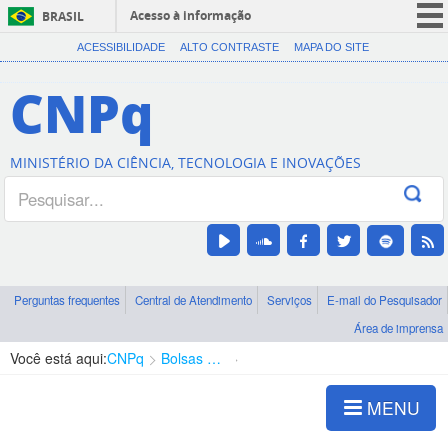
Acesso à informação
BRASIL
CORONAVÍRUS (COVID-19)
ACESSIBILIDADE
ALTO CONTRASTE
MAPA DO SITE
Participe
CNPq
Serviços
Legislação
MINISTÉRIO DA CIÊNCIA, TECNOLOGIA E INOVAÇÕES
Canais
Perguntas frequentes
Central de Atendimento
Serviços
E-mail do Pesquisador
Área de imprensa
Você está aqui:
CNPq
Bolsas e Auxílios Vigentes
Projetos de Pesquisa
MENU