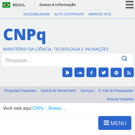
Acesso à informação
BRASIL
CORONAVÍRUS (COVID-19)
ACESSIBILIDADE
ALTO CONTRASTE
MAPA DO SITE
Participe
CNPq
Serviços
Legislação
MINISTÉRIO DA CIÊNCIA, TECNOLOGIA E INOVAÇÕES
Canais
Perguntas frequentes
Central de Atendimento
Serviços
E-mail do Pesquisador
Área de imprensa
Você está aqui:
CNPq
Bolsas e Auxílios Vigentes
Projetos de Pesquisa
MENU