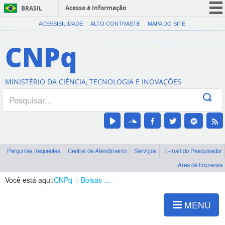
Acesso à informação
BRASIL
CORONAVÍRUS (COVID-19)
ACESSIBILIDADE
ALTO CONTRASTE
MAPA DO SITE
Participe
CNPq
Serviços
Legislação
MINISTÉRIO DA CIÊNCIA, TECNOLOGIA E INOVAÇÕES
Canais
Perguntas frequentes
Central de Atendimento
Serviços
E-mail do Pesquisador
Área de imprensa
Você está aqui:
CNPq
Bolsas e Auxílios Vigentes
Projetos de Pesquisa
MENU