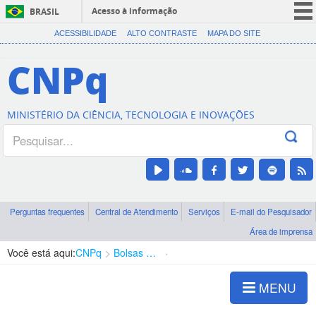
Acesso à informação
BRASIL
CORONAVÍRUS (COVID-19)
ACESSIBILIDADE
ALTO CONTRASTE
MAPA DO SITE
Participe
CNPq
Serviços
Legislação
MINISTÉRIO DA CIÊNCIA, TECNOLOGIA E INOVAÇÕES
Canais
Perguntas frequentes
Central de Atendimento
Serviços
E-mail do Pesquisador
Área de imprensa
Você está aqui:
CNPq
Bolsas e Auxílios Vigentes
Projetos de Pesquisa
MENU