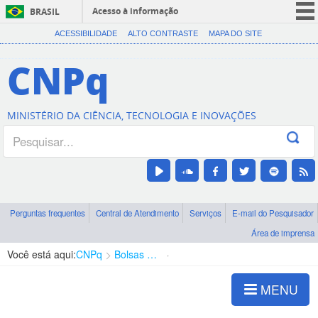
Acesso à informação
BRASIL
CORONAVÍRUS (COVID-19)
ACESSIBILIDADE
ALTO CONTRASTE
MAPA DO SITE
Participe
CNPq
Serviços
Legislação
MINISTÉRIO DA CIÊNCIA, TECNOLOGIA E INOVAÇÕES
Canais
Perguntas frequentes
Central de Atendimento
Serviços
E-mail do Pesquisador
Área de imprensa
Você está aqui:
CNPq
Bolsas e Auxílios Vigentes
Projetos de Pesquisa
MENU