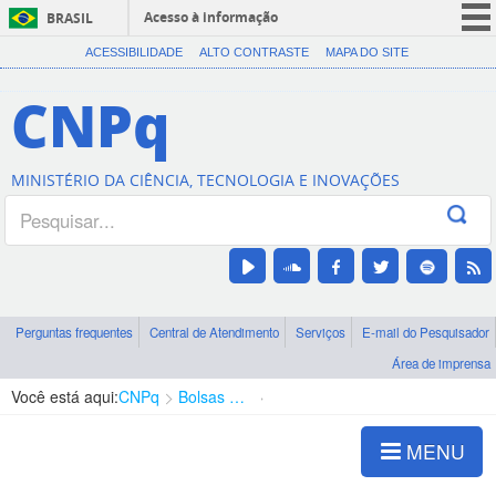
Acesso à informação
BRASIL
CORONAVÍRUS (COVID-19)
ACESSIBILIDADE
ALTO CONTRASTE
MAPA DO SITE
Participe
CNPq
Serviços
Legislação
MINISTÉRIO DA CIÊNCIA, TECNOLOGIA E INOVAÇÕES
Canais
Perguntas frequentes
Central de Atendimento
Serviços
E-mail do Pesquisador
Área de imprensa
Você está aqui:
CNPq
Bolsas e Auxílios Vigentes
Projetos de Pesquisa
MENU