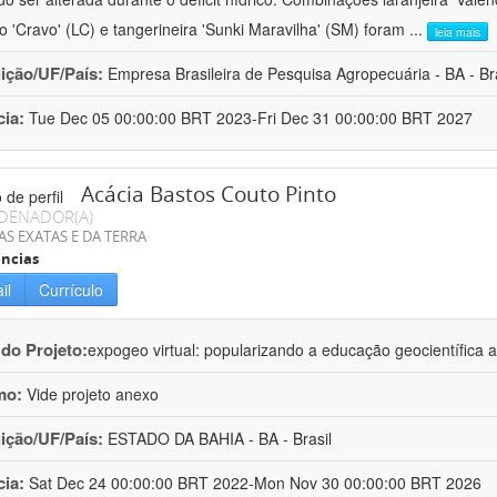
ro 'Cravo' (LC) e tangerineira 'Sunki Maravilha' (SM) foram
...
leia mais
uição/UF/País:
Empresa Brasileira de Pesquisa Agropecuária - BA - Bra
cia:
Tue Dec 05 00:00:00 BRT 2023-Fri Dec 31 00:00:00 BRT 2027
Acácia Bastos Couto Pinto
DENADOR(A)
AS EXATAS E DA TERRA
ncias
il
Currículo
 do Projeto:
expogeo virtual: popularizando a educação geocientífica a
mo:
Vide projeto anexo
uição/UF/País:
ESTADO DA BAHIA - BA - Brasil
cia:
Sat Dec 24 00:00:00 BRT 2022-Mon Nov 30 00:00:00 BRT 2026