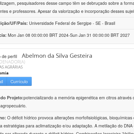
izagem, pesquisadores desse campo têm se debruçado sobre a formaç
ntes e professores. Apesar da valorização e incorporação desses sujei
uição/UF/País:
Universidade Federal de Sergipe - SE - Brasil
cia:
Mon Jan 08 00:00:00 BRT 2024-Sun Jan 31 00:00:00 BRT 2027
Abelmon da Silva Gesteira
DENADOR(A)
AS AGRÁRIAS
omia
il
Currículo
 do Projeto:
potencializando a memória epigenética em citros através d
o agropecuário.
mo:
O déficit hídrico provoca alterações morfofisiológicas, bioquímica
 a estratégias para aclimatização e/ou adaptação. A metilação do DNA 
o ser alterada durante o déficit hídrico. Combinações laranjeira 'Valên