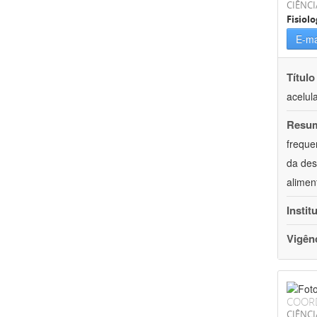
CIÊNCI
Fisiolo
E-ma
Título
acelul
Resu
freque
da des
alimen
Instit
Vigên
COOR
CIÊNCI