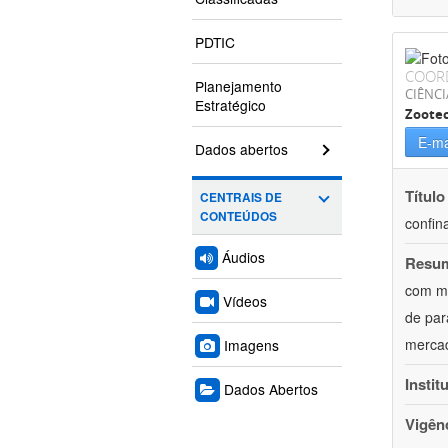
PDTIC
COOR
Planejamento
CIÊNCI
Estratégico
Zoote
E-ma
Dados abertos
Título
CENTRAIS DE
CONTEÚDOS
confin
Áudios
Resu
com mú
Vídeos
de par
mercad
Imagens
Instit
Dados Abertos
Vigên