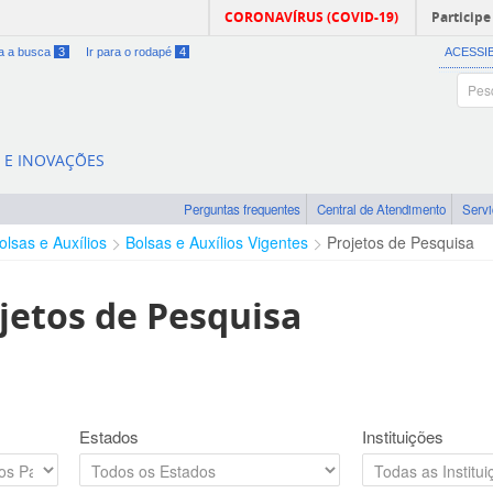
CORONAVÍRUS (COVID-19)
Participe
ra a busca
3
Ir para o rodapé
4
ACESSI
A E INOVAÇÕES
Perguntas frequentes
Central de Atendimento
Serv
olsas e Auxílios
Bolsas e Auxílios Vigentes
Projetos de Pesquisa
jetos de Pesquisa
Estados
Instituições