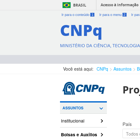
Acesso à informação
BRASIL
Ir para o conteúdo
1
Ir para o menu
2
Ir pa
CNPq
MINISTÉRIO DA CIÊNCIA, TECNOLOGI
Você está aqui:
CNPq
Assuntos
B
Pro
ASSUNTOS
Institucional
País
Bolsas e Auxílios