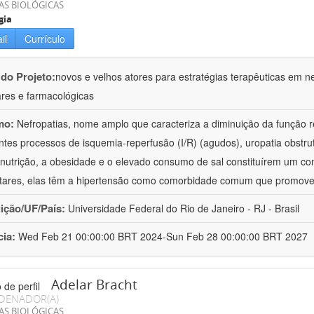
AS BIOLÓGICAS
gia
il
Currículo
 do Projeto:
novos e velhos atores para estratégias terapêuticas em nef
ares e farmacológicas
mo:
Nefropatias, nome amplo que caracteriza a diminuição da função r
ntes processos de isquemia-reperfusão (I/R) (agudos), uropatia obstrut
nutrição, a obesidade e o elevado consumo de sal constituírem um con
tares, elas têm a hipertensão como comorbidade comum que promov
uição/UF/País:
Universidade Federal do Rio de Janeiro - RJ - Brasil
cia:
Wed Feb 21 00:00:00 BRT 2024-Sun Feb 28 00:00:00 BRT 2027
Adelar Bracht
DENADOR(A)
AS BIOLÓGICAS