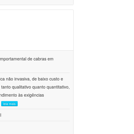
o comportamental de cabras em
ca não invasiva, de baixo custo e
tanto qualitativo quanto quantitativo,
ndimento às exigências
.
leia mais
l