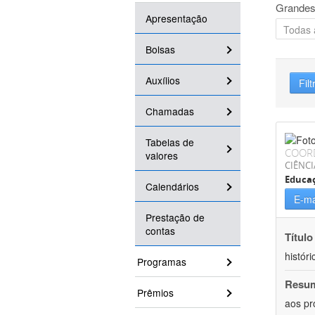
Grandes
Apresentação
Bolsas
Auxílios
Filt
Chamadas
Tabelas de
COOR
valores
CIÊNC
Educa
Calendários
E-ma
Prestação de
contas
Título
históri
Programas
Resu
Prêmios
aos pr