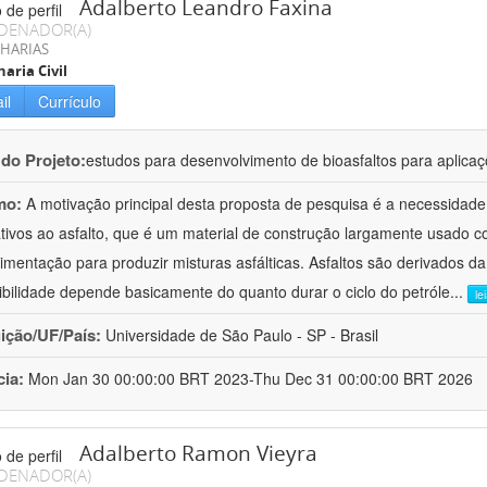
Adalberto Leandro Faxina
DENADOR(A)
HARIAS
aria Civil
il
Currículo
 do Projeto:
estudos para desenvolvimento de bioasfaltos para aplic
mo:
A motivação principal desta proposta de pesquisa é a necessidade
ativos ao asfalto, que é um material de construção largamente usado 
imentação para produzir misturas asfálticas. Asfaltos são derivados da
ibilidade depende basicamente do quanto durar o ciclo do petróle
...
le
uição/UF/País:
Universidade de São Paulo - SP - Brasil
cia:
Mon Jan 30 00:00:00 BRT 2023-Thu Dec 31 00:00:00 BRT 2026
Adalberto Ramon Vieyra
DENADOR(A)