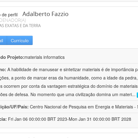
Adalberto Fazzio
DENADOR(A)
AS EXATAS E DA TERRA
il
Currículo
 do Projeto:
materials informatics
mo:
A habilidade de manusear e sintetizar materiais é de importância 
zações, a ponto de marcar eras da humanidade, como a idade da pedra, 
es ocorrem por conta da vantagem estratégica do domínio de materiais,
ções de defesa. No momento que uma civilização domina um materi
...
uição/UF/País:
Centro Nacional de Pesquisa em Energia e Materiais - S
cia:
Fri Jan 06 00:00:00 BRT 2023-Mon Jan 31 00:00:00 BRT 2028