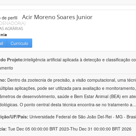
Acir Moreno Soares Junior
DENADOR(A)
AS AGRÁRIAS
cnia
il
Currículo
 do Projeto:
inteligência artificial aplicada à detecção e classificaçã
amento
mo:
Dentro da zootecnia de precisão, a visão computacional, uma técni
ltiplas aplicações, pode ser utilizada para avaliação e monitoramento, 
âmetros de desenvolvimento, saúde e Bem Estar Animal (BEA) em ate
ológicas. O ponto central desta técnica encontra-se no tratamento a
..
uição/UF/País:
Universidade Federal de São João Del-Rei - MG - Brasi
cia:
Tue Dec 05 00:00:00 BRT 2023-Thu Dec 31 00:00:00 BRT 2026