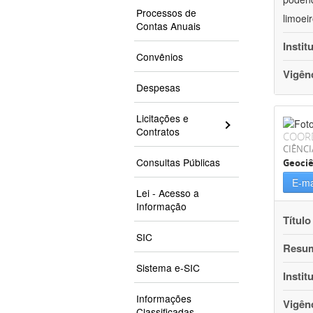
Processos de
limoei
Contas Anuais
Instit
Convênios
Vigên
Despesas
Licitações e
Contratos
COOR
CIÊNCI
Consultas Públicas
Geociê
E-ma
Lei - Acesso a
Informação
Título
SIC
Resu
Sistema e-SIC
Instit
Informações
Vigên
Classificadas