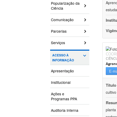
Aprend
Popularização da
Ciência
estuda
Comunicação
Instit
Vigên
Parcerias
Serviços
COOR
ACESSO À
CIÊNCI
INFORMAÇÃO
Agron
Apresentação
E-ma
Institucional
Título
cultiv
Ações e
Programas PPA
Resu
planta
Auditoria Interna
podend