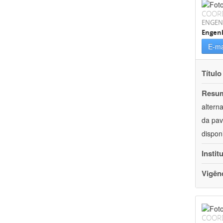
COOR
ENGEN
Engenh
E-ma
Título
Resu
altern
da pav
dispon
Instit
Vigên
COOR