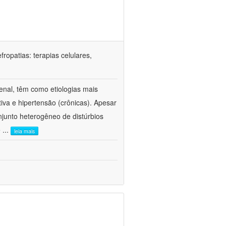
ropatias: terapias celulares,
enal, têm como etiologias mais
iva e hipertensão (crônicas). Apesar
junto heterogêneo de distúrbios
e
...
leia mais