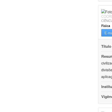
COOR
CIÊNCI
Física
E-ma
Título
Resu
civili
divisõ
aplica
Instit
Vigên