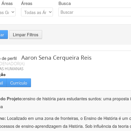
 Áreas
Áreas
Busca
rar
Limpar Filtros
Aaron Sena Cerqueira Reis
DENADOR(A)
IAS HUMANAS
ção
il
Currículo
 do Projeto:
ensino de história para estudantes surdos: uma proposta i
ca
mo:
Localizado em uma zona de fronteiras, o Ensino de História é um
ocessos de ensino-aprendizagem da História. Sob influência da teoria d