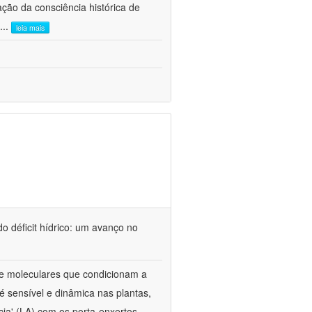
ão da consciência histórica de
...
leia mais
o déficit hídrico: um avanço no
s e moleculares que condicionam a
é sensível e dinâmica nas plantas,
cia' (LA) com os porta-enxertos