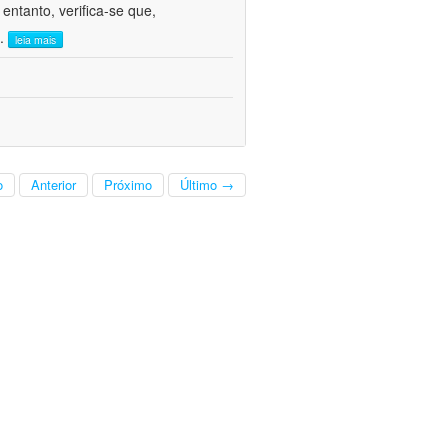
ntanto, verifica-se que,
..
leia mais
o
Anterior
Próximo
Último →