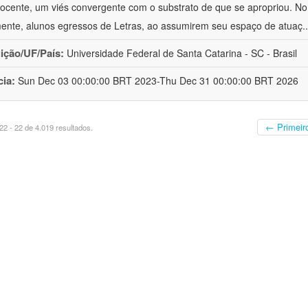
ocente, um viés convergente com o substrato de que se apropriou. No e
mente, alunos egressos de Letras, ao assumirem seu espaço de atuaç
.
uição/UF/País:
Universidade Federal de Santa Catarina - SC - Brasil
cia:
Sun Dec 03 00:00:00 BRT 2023-Thu Dec 31 00:00:00 BRT 2026
← Primeir
2 - 22 de 4.019 resultados.