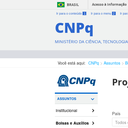
Acesso à informação
BRASIL
Ir para o conteúdo
1
Ir para o menu
2
Ir pa
CNPq
MINISTÉRIO DA CIÊNCIA, TECNOLOGI
Você está aqui:
CNPq
Assuntos
B
Pro
ASSUNTOS
Institucional
País
Bolsas e Auxílios