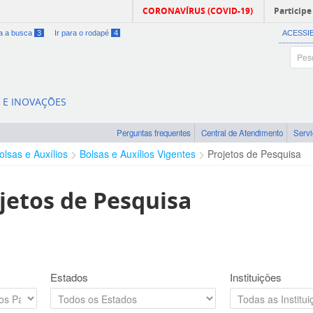
CORONAVÍRUS (COVID-19)
Participe
ra a busca
3
Ir para o rodapé
4
ACESSI
A E INOVAÇÕES
Perguntas frequentes
Central de Atendimento
Serv
olsas e Auxílios
Bolsas e Auxílios Vigentes
Projetos de Pesquisa
jetos de Pesquisa
Estados
Instituições