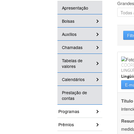
Grandes
Apresentação
Bolsas
Auxílios
Filt
Chamadas
Tabelas de
COOR
valores
LINGÜÍ
Lingüí
Calendários
E-ma
Prestação de
contas
Título
intenc
Programas
Resu
Prêmios
medida