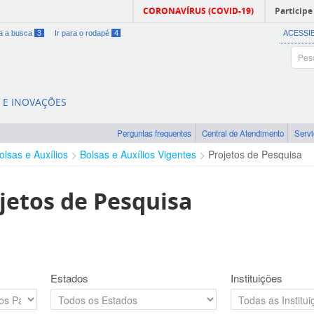
CORONAVÍRUS (COVID-19)
Participe
ra a busca
3
Ir para o rodapé
4
ACESSI
A E INOVAÇÕES
Perguntas frequentes
Central de Atendimento
Serv
olsas e Auxílios
Bolsas e Auxílios Vigentes
Projetos de Pesquisa
jetos de Pesquisa
Estados
Instituições