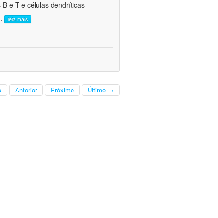
 B e T e células dendríticas
..
leia mais
o
Anterior
Próximo
Último →