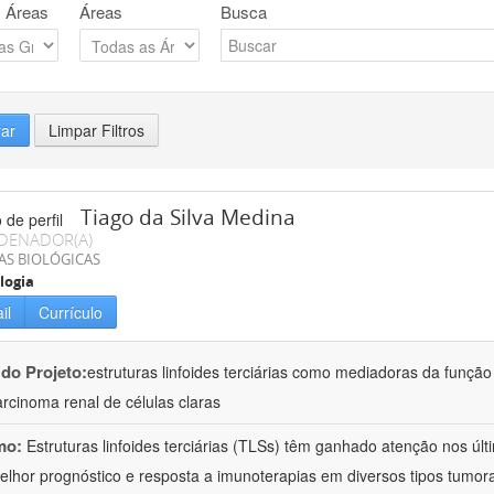
 Áreas
Áreas
Busca
rar
Limpar Filtros
Tiago da Silva Medina
DENADOR(A)
AS BIOLÓGICAS
logia
il
Currículo
 do Projeto:
estruturas linfoides terciárias como mediadoras da função
rcinoma renal de células claras
mo:
Estruturas linfoides terciárias (TLSs) têm ganhado atenção nos úl
lhor prognóstico e resposta a imunoterapias em diversos tipos tumor