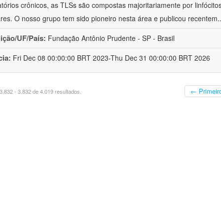
atórios crônicos, as TLSs são compostas majoritariamente por linfócitos
lares. O nosso grupo tem sido pioneiro nesta área e publicou recentem
.
uição/UF/País:
Fundação Antônio Prudente - SP - Brasil
cia:
Fri Dec 08 00:00:00 BRT 2023-Thu Dec 31 00:00:00 BRT 2026
← Primeir
.832 - 3.832 de 4.019 resultados.