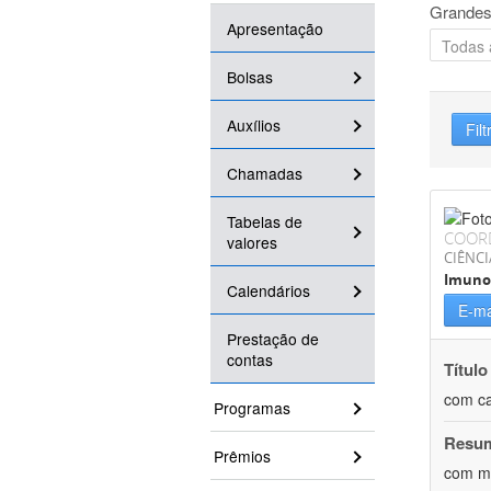
Grandes
Apresentação
Bolsas
Auxílios
Filt
Chamadas
Tabelas de
COOR
valores
CIÊNCI
Imuno
Calendários
E-ma
Prestação de
contas
Título
com ca
Programas
Resu
Prêmios
com me