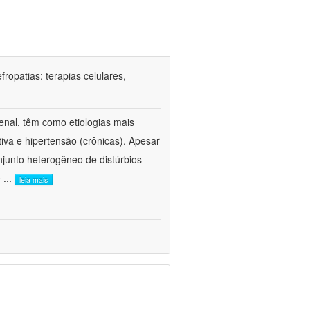
ropatias: terapias celulares,
enal, têm como etiologias mais
iva e hipertensão (crônicas). Apesar
junto heterogêneo de distúrbios
e
...
leia mais