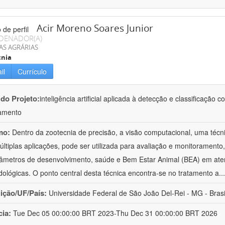
Acir Moreno Soares Junior
DENADOR(A)
AS AGRÁRIAS
cnia
il
Currículo
 do Projeto:
inteligência artificial aplicada à detecção e classificaçã
amento
mo:
Dentro da zootecnia de precisão, a visão computacional, uma técni
ltiplas aplicações, pode ser utilizada para avaliação e monitoramento, 
âmetros de desenvolvimento, saúde e Bem Estar Animal (BEA) em ate
ológicas. O ponto central desta técnica encontra-se no tratamento a
..
uição/UF/País:
Universidade Federal de São João Del-Rei - MG - Brasi
cia:
Tue Dec 05 00:00:00 BRT 2023-Thu Dec 31 00:00:00 BRT 2026