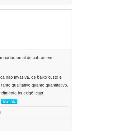
o comportamental de cabras em
ca não invasiva, de baixo custo e
tanto qualitativo quanto quantitativo,
ndimento às exigências
.
leia mais
l