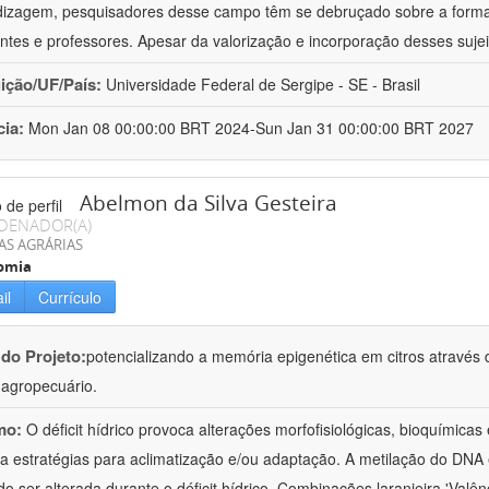
izagem, pesquisadores desse campo têm se debruçado sobre a formaç
ntes e professores. Apesar da valorização e incorporação desses sujei
uição/UF/País:
Universidade Federal de Sergipe - SE - Brasil
cia:
Mon Jan 08 00:00:00 BRT 2024-Sun Jan 31 00:00:00 BRT 2027
Abelmon da Silva Gesteira
DENADOR(A)
AS AGRÁRIAS
omia
il
Currículo
 do Projeto:
potencializando a memória epigenética em citros através d
o agropecuário.
mo:
O déficit hídrico provoca alterações morfofisiológicas, bioquímica
 a estratégias para aclimatização e/ou adaptação. A metilação do DNA 
o ser alterada durante o déficit hídrico. Combinações laranjeira 'Valên