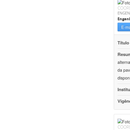
COOR
ENGEN
Engenh
E-ma
Título
Resu
altern
da pav
dispon
Instit
Vigên
COOR