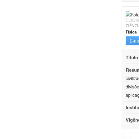
COOR
CIÊNCI
Física
E-ma
Título
Resu
civili
divisõ
aplica
Instit
Vigên