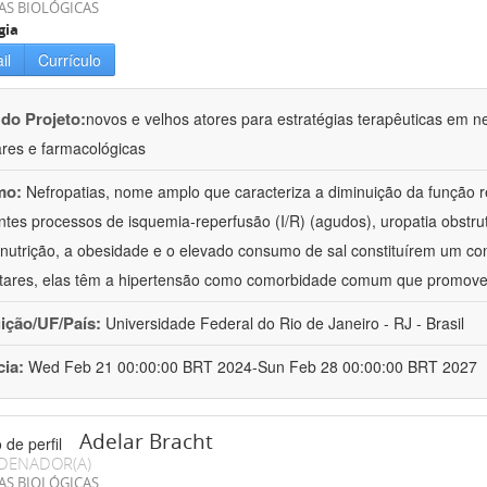
AS BIOLÓGICAS
gia
il
Currículo
 do Projeto:
novos e velhos atores para estratégias terapêuticas em nef
ares e farmacológicas
mo:
Nefropatias, nome amplo que caracteriza a diminuição da função r
ntes processos de isquemia-reperfusão (I/R) (agudos), uropatia obstrut
nutrição, a obesidade e o elevado consumo de sal constituírem um con
tares, elas têm a hipertensão como comorbidade comum que promov
uição/UF/País:
Universidade Federal do Rio de Janeiro - RJ - Brasil
cia:
Wed Feb 21 00:00:00 BRT 2024-Sun Feb 28 00:00:00 BRT 2027
Adelar Bracht
DENADOR(A)
AS BIOLÓGICAS