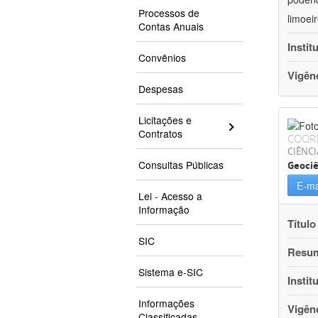
Processos de
limoei
Contas Anuais
Instit
Convênios
Vigên
Despesas
Licitações e
Contratos
COOR
CIÊNCI
Consultas Públicas
Geociê
E-ma
Lei - Acesso a
Informação
Título
SIC
Resu
Sistema e-SIC
Instit
Informações
Vigên
Classificadas