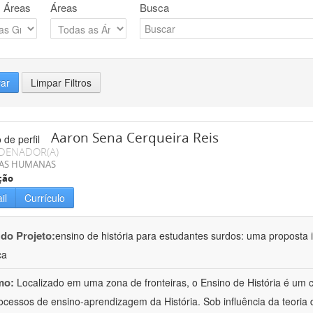
 Áreas
Áreas
Busca
rar
Limpar Filtros
Aaron Sena Cerqueira Reis
DENADOR(A)
IAS HUMANAS
ção
il
Currículo
 do Projeto:
ensino de história para estudantes surdos: uma proposta i
ca
mo:
Localizado em uma zona de fronteiras, o Ensino de História é um
ocessos de ensino-aprendizagem da História. Sob influência da teoria d