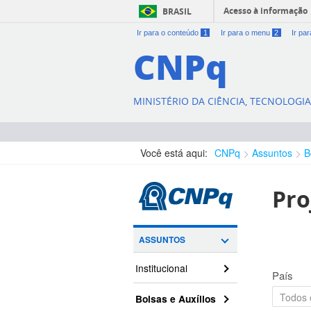
Acesso à informação
BRASIL
Ir para o conteúdo
1
Ir para o menu
2
Ir pa
CNPq
MINISTÉRIO DA CIÊNCIA, TECNOLOGI
Você está aqui:
CNPq
Assuntos
B
Pro
ASSUNTOS
Institucional
País
Bolsas e Auxílios