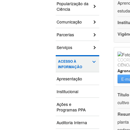
Aprend
Popularização da
Ciência
estuda
Comunicação
Instit
Vigên
Parcerias
Serviços
COOR
ACESSO À
CIÊNCI
INFORMAÇÃO
Agron
Apresentação
E-ma
Institucional
Título
cultiv
Ações e
Programas PPA
Resu
planta
Auditoria Interna
podend