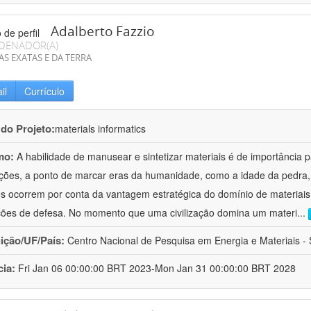
Adalberto Fazzio
DENADOR(A)
AS EXATAS E DA TERRA
il
Currículo
 do Projeto:
materials informatics
mo:
A habilidade de manusear e sintetizar materiais é de importância 
zações, a ponto de marcar eras da humanidade, como a idade da pedra, 
es ocorrem por conta da vantagem estratégica do domínio de materiais,
ções de defesa. No momento que uma civilização domina um materi
...
uição/UF/País:
Centro Nacional de Pesquisa em Energia e Materiais - S
cia:
Fri Jan 06 00:00:00 BRT 2023-Mon Jan 31 00:00:00 BRT 2028