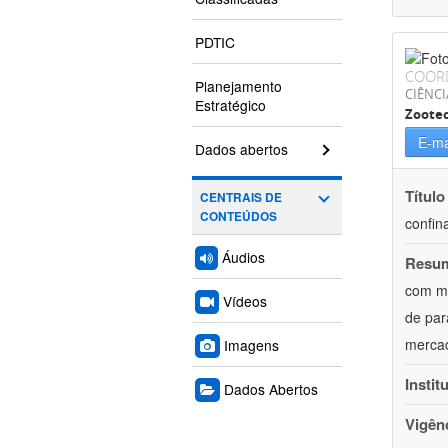
PDTIC
COOR
Planejamento
CIÊNCI
Estratégico
Zoote
E-ma
Dados abertos
Título
CENTRAIS DE
CONTEÚDOS
confin
Áudios
Resu
com mú
Vídeos
de par
mercad
Imagens
Instit
Dados Abertos
Vigên