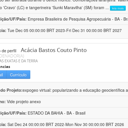
ro 'Cravo' (LC) e tangerineira 'Sunki Maravilha' (SM) foram
...
leia mais
uição/UF/País:
Empresa Brasileira de Pesquisa Agropecuária - BA - Bra
cia:
Tue Dec 05 00:00:00 BRT 2023-Fri Dec 31 00:00:00 BRT 2027
Acácia Bastos Couto Pinto
DENADOR(A)
AS EXATAS E DA TERRA
ncias
il
Currículo
 do Projeto:
expogeo virtual: popularizando a educação geocientífica a
mo:
Vide projeto anexo
uição/UF/País:
ESTADO DA BAHIA - BA - Brasil
cia:
Sat Dec 24 00:00:00 BRT 2022-Mon Nov 30 00:00:00 BRT 2026