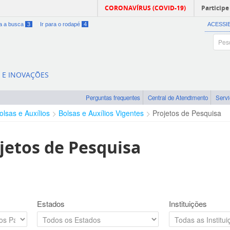
CORONAVÍRUS (COVID-19)
Participe
ra a busca
3
Ir para o rodapé
4
ACESSI
A E INOVAÇÕES
Perguntas frequentes
Central de Atendimento
Serv
olsas e Auxílios
Bolsas e Auxílios Vigentes
Projetos de Pesquisa
jetos de Pesquisa
Estados
Instituições