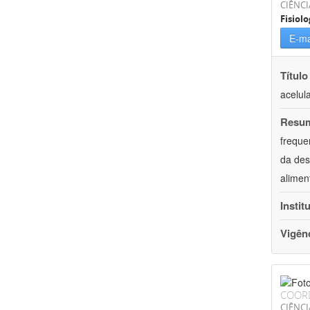
CIÊNCI
Fisiolo
E-ma
Título
acelul
Resu
freque
da des
alimen
Instit
Vigên
COOR
CIÊNCI