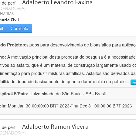
Adalberto Leandro Faxina
DENADOR(A)
HARIAS
aria Civil
il
Currículo
 do Projeto:
estudos para desenvolvimento de bioasfaltos para aplic
mo:
A motivação principal desta proposta de pesquisa é a necessidade
ativos ao asfalto, que é um material de construção largamente usado 
imentação para produzir misturas asfálticas. Asfaltos são derivados da
ibilidade depende basicamente do quanto durar o ciclo do petróle
...
le
uição/UF/País:
Universidade de São Paulo - SP - Brasil
cia:
Mon Jan 30 00:00:00 BRT 2023-Thu Dec 31 00:00:00 BRT 2026
Adalberto Ramon Vieyra
DENADOR(A)