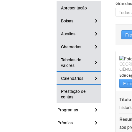
Grandes
Apresentação
Bolsas
Auxílios
Filt
Chamadas
Tabelas de
COOR
valores
CIÊNC
Educa
Calendários
E-ma
Prestação de
contas
Título
históri
Programas
Resu
Prêmios
aos pr