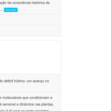
ão da consciência histórica de
...
leia mais
o déficit hídrico: um avanço no
s e moleculares que condicionam a
é sensível e dinâmica nas plantas,
cia' (LA) com os porta-enxertos