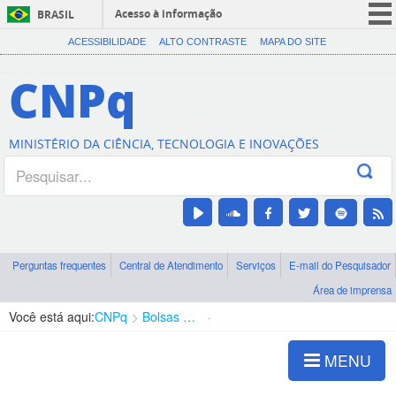
Acesso à informação
BRASIL
CORONAVÍRUS (COVID-19)
ACESSIBILIDADE
ALTO CONTRASTE
MAPA DO SITE
Participe
CNPq
Serviços
Legislação
MINISTÉRIO DA CIÊNCIA, TECNOLOGIA E INOVAÇÕES
Canais
Perguntas frequentes
Central de Atendimento
Serviços
E-mail do Pesquisador
Área de imprensa
Você está aqui:
CNPq
Bolsas e Auxílios Vigentes
Projetos de Pesquisa
MENU