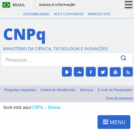
Acesso à informação
BRASIL
CORONAVÍRUS (COVID-19)
ACESSIBILIDADE
ALTO CONTRASTE
MAPA DO SITE
Participe
CNPq
Serviços
Legislação
MINISTÉRIO DA CIÊNCIA, TECNOLOGIA E INOVAÇÕES
Canais
Perguntas frequentes
Central de Atendimento
Serviços
E-mail do Pesquisador
Área de imprensa
Você está aqui:
CNPq
Bolsas e Auxílios Vigentes
Projetos de Pesquisa
MENU