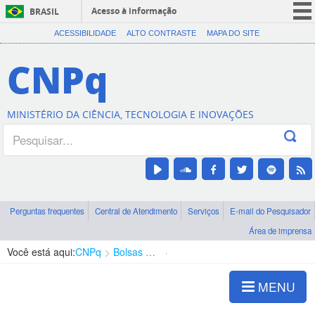
Acesso à informação
BRASIL
CORONAVÍRUS (COVID-19)
ACESSIBILIDADE
ALTO CONTRASTE
MAPA DO SITE
Participe
CNPq
Serviços
Legislação
MINISTÉRIO DA CIÊNCIA, TECNOLOGIA E INOVAÇÕES
Canais
Perguntas frequentes
Central de Atendimento
Serviços
E-mail do Pesquisador
Área de imprensa
Você está aqui:
CNPq
Bolsas e Auxílios Vigentes
Projetos de Pesquisa
MENU