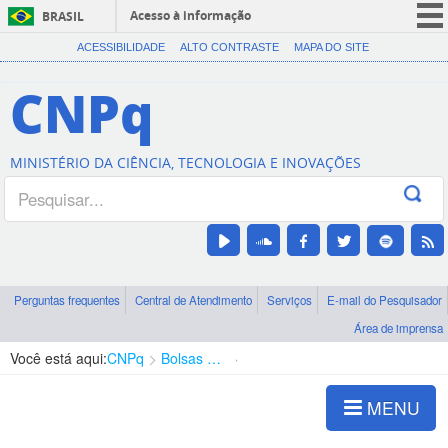
Acesso à informação
BRASIL
CORONAVÍRUS (COVID-19)
ACESSIBILIDADE
ALTO CONTRASTE
MAPA DO SITE
Participe
CNPq
Serviços
Legislação
MINISTÉRIO DA CIÊNCIA, TECNOLOGIA E INOVAÇÕES
Canais
Perguntas frequentes
Central de Atendimento
Serviços
E-mail do Pesquisador
Área de imprensa
Você está aqui:
CNPq
Bolsas e Auxílios Vigentes
Projetos de Pesquisa
MENU