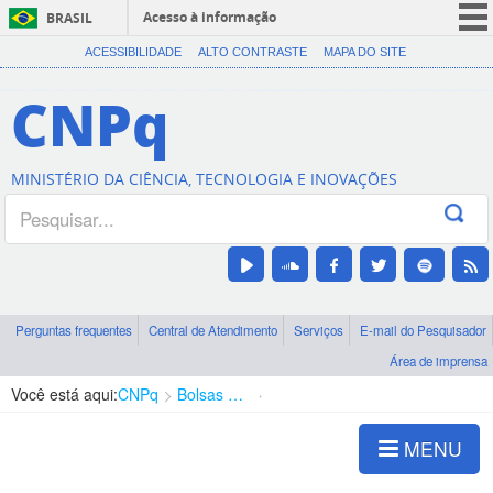
Acesso à informação
BRASIL
CORONAVÍRUS (COVID-19)
ACESSIBILIDADE
ALTO CONTRASTE
MAPA DO SITE
Participe
CNPq
Serviços
Legislação
MINISTÉRIO DA CIÊNCIA, TECNOLOGIA E INOVAÇÕES
Canais
Perguntas frequentes
Central de Atendimento
Serviços
E-mail do Pesquisador
Área de imprensa
Você está aqui:
CNPq
Bolsas e Auxílios Vigentes
Projetos de Pesquisa
MENU