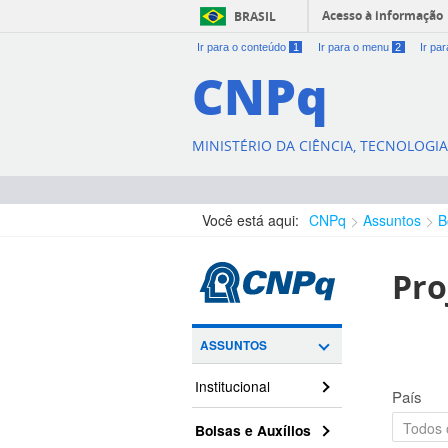
Acesso à informação
BRASIL
Ir para o conteúdo
1
Ir para o menu
2
Ir pa
CNPq
MINISTÉRIO DA CIÊNCIA, TECNOLOGI
Você está aqui:
CNPq
Assuntos
B
Pro
ASSUNTOS
Institucional
País
Bolsas e Auxílios