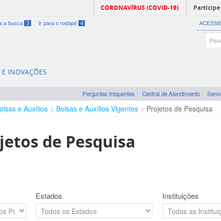
CORONAVÍRUS (COVID-19)
Participe
ra a busca
3
Ir para o rodapé
4
ACESSI
A E INOVAÇÕES
Perguntas frequentes
Central de Atendimento
Serv
olsas e Auxílios
Bolsas e Auxílios Vigentes
Projetos de Pesquisa
jetos de Pesquisa
Estados
Instituições