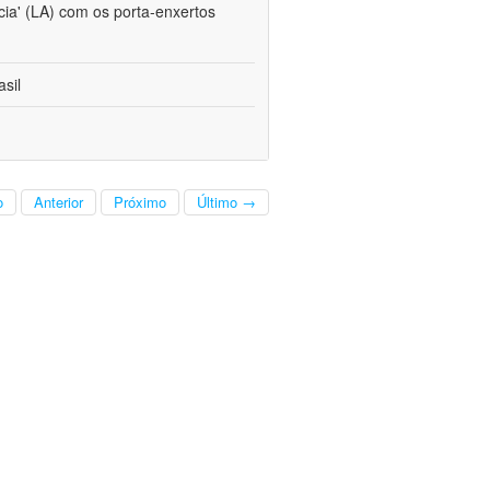
cia' (LA) com os porta-enxertos
sil
o
Anterior
Próximo
Último →