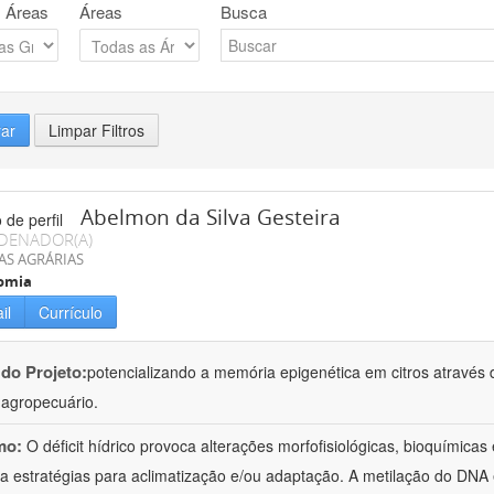
 Áreas
Áreas
Busca
rar
Limpar Filtros
Abelmon da Silva Gesteira
DENADOR(A)
AS AGRÁRIAS
omia
il
Currículo
 do Projeto:
potencializando a memória epigenética em citros através d
o agropecuário.
mo:
O déficit hídrico provoca alterações morfofisiológicas, bioquímica
 a estratégias para aclimatização e/ou adaptação. A metilação do DNA 