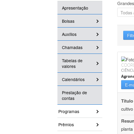
Grandes
Apresentação
Bolsas
Auxílios
Filt
Chamadas
Tabelas de
COOR
valores
CIÊNCI
Agron
Calendários
E-ma
Prestação de
contas
Título
cultiv
Programas
Resu
Prêmios
planta