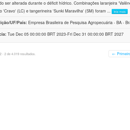
o ser alterada durante o déficit hídrico. Combinações laranjeira 'Valên
ro 'Cravo' (LC) e tangerineira 'Sunki Maravilha' (SM) foram
...
leia mais
uição/UF/País:
Empresa Brasileira de Pesquisa Agropecuária - BA - Bra
cia:
Tue Dec 05 00:00:00 BRT 2023-Fri Dec 31 00:00:00 BRT 2027
← Primeir
 - 2 de 4.019 resultados.