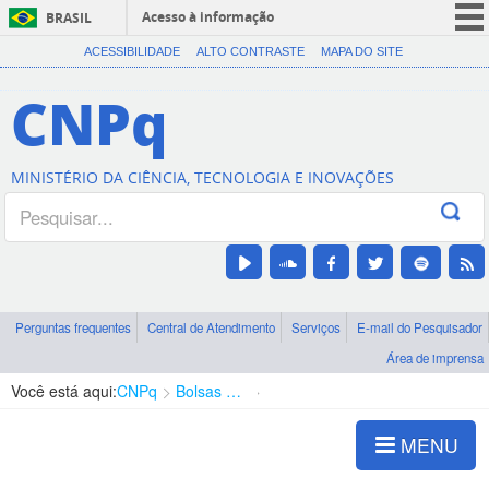
Acesso à informação
BRASIL
CORONAVÍRUS (COVID-19)
ACESSIBILIDADE
ALTO CONTRASTE
MAPA DO SITE
Participe
CNPq
Serviços
Legislação
MINISTÉRIO DA CIÊNCIA, TECNOLOGIA E INOVAÇÕES
Canais
Perguntas frequentes
Central de Atendimento
Serviços
E-mail do Pesquisador
Área de imprensa
Você está aqui:
CNPq
Bolsas e Auxílios Vigentes
Projetos de Pesquisa
MENU