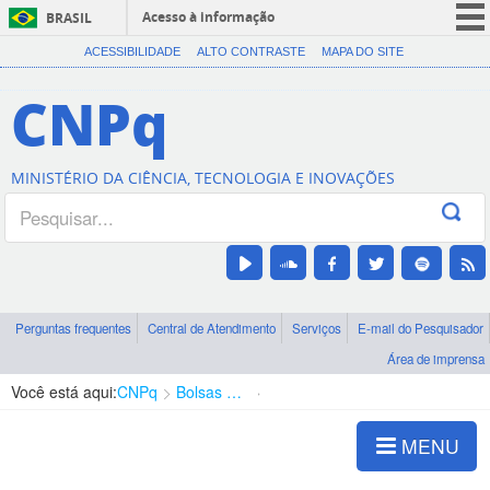
Acesso à informação
BRASIL
CORONAVÍRUS (COVID-19)
ACESSIBILIDADE
ALTO CONTRASTE
MAPA DO SITE
Participe
CNPq
Serviços
Legislação
MINISTÉRIO DA CIÊNCIA, TECNOLOGIA E INOVAÇÕES
Canais
Perguntas frequentes
Central de Atendimento
Serviços
E-mail do Pesquisador
Área de imprensa
Você está aqui:
CNPq
Bolsas e Auxílios Vigentes
Projetos de Pesquisa
MENU