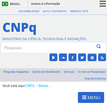
Acesso à informação
BRASIL
CORONAVÍRUS (COVID-19)
ACESSIBILIDADE
ALTO CONTRASTE
MAPA DO SITE
Participe
CNPq
Serviços
Legislação
MINISTÉRIO DA CIÊNCIA, TECNOLOGIA E INOVAÇÕES
Canais
Perguntas frequentes
Central de Atendimento
Serviços
E-mail do Pesquisador
Área de imprensa
Você está aqui:
CNPq
Bolsas e Auxílios Vigentes
Projetos de Pesquisa
MENU