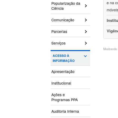
e na c
Popularização da
Ciência
móveis
Comunicação
Instit
Vigên
Parcerias
Serviços
Mostrando 3
ACESSO À
INFORMAÇÃO
Apresentação
Institucional
Ações e
Programas PPA
Auditoria Interna