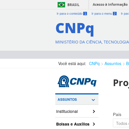
Acesso à informação
BRASIL
Ir para o conteúdo
1
Ir para o menu
2
Ir pa
CNPq
MINISTÉRIO DA CIÊNCIA, TECNOLOGI
Você está aqui:
CNPq
Assuntos
B
Pro
ASSUNTOS
Institucional
País
Bolsas e Auxílios