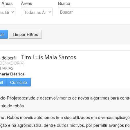
 Áreas
Áreas
Busca
rar
Limpar Filtros
Tito Luís Maia Santos
DENADOR(A)
HARIAS
aria Elétrica
il
Currículo
 do Projeto:
estudo e desenvolvimento de novos algoritmos para control
gente de robôs
mo:
Robôs móveis autônomos têm sido utilizados em diversas aplicaçõ
ção e na agroindústria, dentre outros motivos, por permitir avanços n