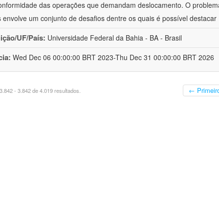
onformidade das operações que demandam deslocamento. O problema d
 envolve um conjunto de desafios dentre os quais é possível destacar
uição/UF/País:
Universidade Federal da Bahia - BA - Brasil
cia:
Wed Dec 06 00:00:00 BRT 2023-Thu Dec 31 00:00:00 BRT 2026
← Primeir
.842 - 3.842 de 4.019 resultados.