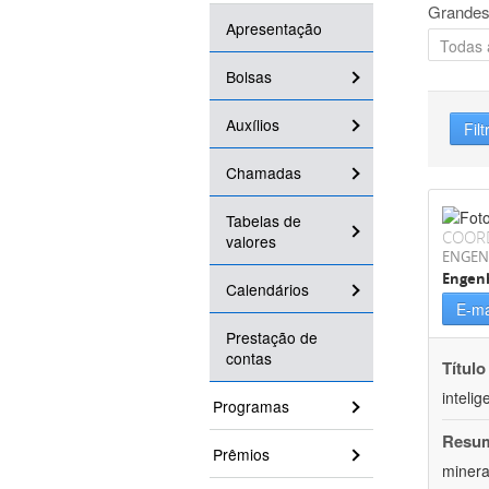
Grandes
Apresentação
Bolsas
Auxílios
Filt
Chamadas
Tabelas de
COOR
valores
ENGEN
Engenh
Calendários
E-ma
Prestação de
contas
Título
inteli
Programas
Resu
Prêmios
minera