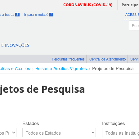
CORONAVÍRUS (COVID-19)
Participe
ra a busca
3
Ir para o rodapé
4
ACESSI
A E INOVAÇÕES
Perguntas frequentes
Central de Atendimento
Serv
olsas e Auxílios
Bolsas e Auxílios Vigentes
Projetos de Pesquisa
jetos de Pesquisa
Estados
Instituições