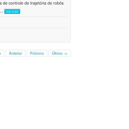
e controle de trajetória de robôs
...
leia mais
o
Anterior
Próximo
Último →