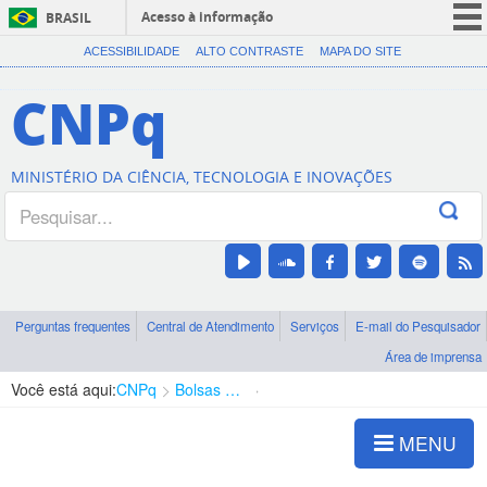
Acesso à informação
BRASIL
CORONAVÍRUS (COVID-19)
ACESSIBILIDADE
ALTO CONTRASTE
MAPA DO SITE
Participe
CNPq
Serviços
Legislação
MINISTÉRIO DA CIÊNCIA, TECNOLOGIA E INOVAÇÕES
Canais
Perguntas frequentes
Central de Atendimento
Serviços
E-mail do Pesquisador
Área de imprensa
Você está aqui:
CNPq
Bolsas e Auxílios Vigentes
Projetos de Pesquisa
MENU