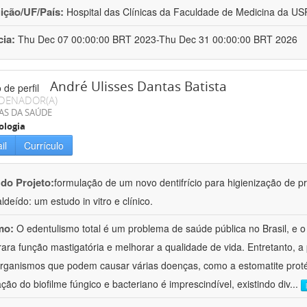
uição/UF/País:
Hospital das Clínicas da Faculdade de Medicina da USP 
cia:
Thu Dec 07 00:00:00 BRT 2023-Thu Dec 31 00:00:00 BRT 2026
André Ulisses Dantas Batista
DENADOR(A)
AS DA SAÚDE
ologia
il
Currículo
 do Projeto:
formulação de um novo dentifrício para higienização de p
ldeído: um estudo in vitro e clínico.
mo:
O edentulismo total é um problema de saúde pública no Brasil, e o
rara função mastigatória e melhorar a qualidade de vida. Entretanto, a 
rganismos que podem causar várias doenças, como a estomatite proté
ação do biofilme fúngico e bacteriano é imprescindível, existindo div
...