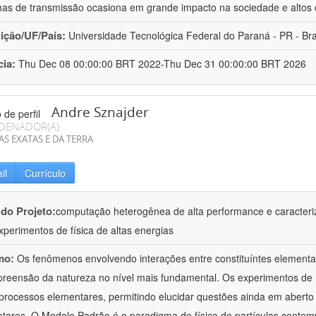
has de transmissão ocasiona em grande impacto na sociedade e altos 
uição/UF/País:
Universidade Tecnológica Federal do Paraná - PR - Bra
cia:
Thu Dec 08 00:00:00 BRT 2022-Thu Dec 31 00:00:00 BRT 2026
Andre Sznajder
DENADOR(A)
AS EXATAS E DA TERRA
il
Currículo
 do Projeto:
computação heterogênea de alta performance e caracteri
xperimentos de física de altas energias
mo:
Os fenômenos envolvendo interações entre constituíntes elementa
reensão da natureza no nível mais fundamental. Os experimentos de 
processos elementares, permitindo elucidar questões ainda em aberto
tares. O Modelo Padrão é o paradigma de física de partículas contem