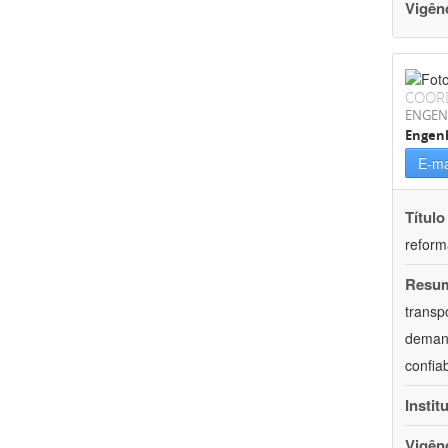
Vigên
COOR
ENGEN
Engen
E-ma
Título
reform
Resu
transp
demand
confia
Instit
Vigên