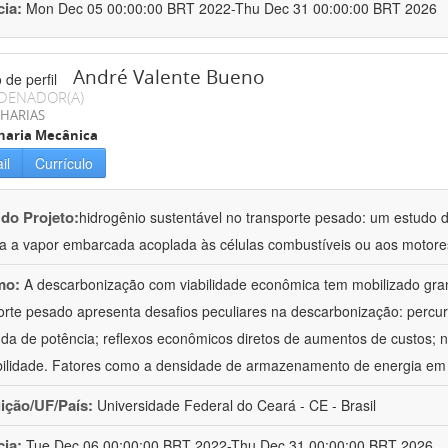
cia:
Mon Dec 05 00:00:00 BRT 2022-Thu Dec 31 00:00:00 BRT 2026
André Valente Bueno
DENADOR(A)
HARIAS
haria Mecânica
il
Currículo
 do Projeto:
hidrogênio sustentável no transporte pesado: um estudo 
a a vapor embarcada acoplada às células combustíveis ou aos moto
mo:
A descarbonização com viabilidade econômica tem mobilizado gra
orte pesado apresenta desafios peculiares na descarbonização: percurs
a de potência; reflexos econômicos diretos de aumentos de custos; 
bilidade. Fatores como a densidade de armazenamento de energia em 
uição/UF/País:
Universidade Federal do Ceará - CE - Brasil
cia:
Tue Dec 06 00:00:00 BRT 2022-Thu Dec 31 00:00:00 BRT 2026