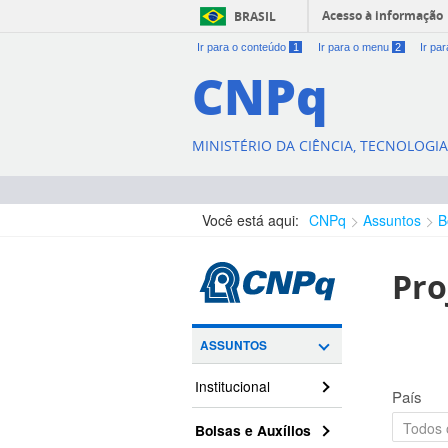
Acesso à informação
BRASIL
Ir para o conteúdo
1
Ir para o menu
2
Ir pa
CNPq
MINISTÉRIO DA CIÊNCIA, TECNOLOGI
Você está aqui:
CNPq
Assuntos
B
Pro
ASSUNTOS
Institucional
País
Bolsas e Auxílios