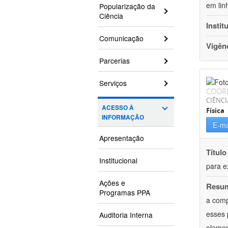
em lin
Popularização da
Ciência
Instit
Comunicação
Vigên
Parcerias
Serviços
COOR
CIÊNCI
ACESSO À
Física
INFORMAÇÃO
E-ma
Apresentação
Título
Institucional
para e
Ações e
Resu
Programas PPA
a comp
esses 
Auditoria Interna
elemen