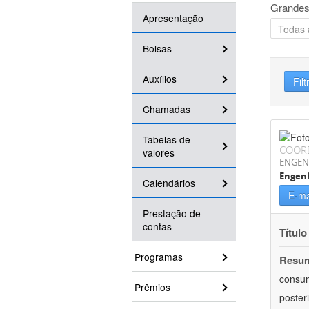
Grandes
Apresentação
Bolsas
Auxílios
Filt
Chamadas
Tabelas de
COOR
valores
ENGEN
Engenh
Calendários
E-ma
Prestação de
contas
Título
Programas
Resu
consum
Prêmios
poster