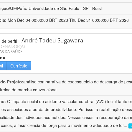
uição/UF/País:
Universidade de São Paulo - SP - Brasil
cia:
Mon Dec 04 00:00:00 BRT 2023-Thu Dec 31 00:00:00 BRT 2026
André Tadeu Sugawara
DENADOR(A)
AS DA SAÚDE
ina
il
Currículo
 do Projeto:
análise comparativa de exoesqueleto de descarga de peso 
treino de marcha convencional
mo:
O impacto social do acidente vascular cerebral (AVC) inclui tanto 
 os associados à perda de produtividade. Por isso, a reabilitação é es
nalidade dos indivíduos acometidos. Nesses casos, a recuperação da 
 casos, a insuficiência de força para o movimento adequado de tor
...
l