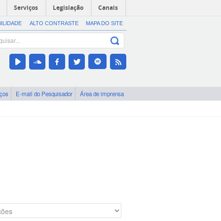
Serviços
Legislação
Canais
BILIDADE
ALTO CONTRASTE
MAPA DO SITE
iços
E-mail do Pesquisador
Área de imprensa