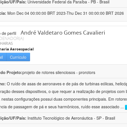
uição/UF/País:
Universidade Federal da Paraíba - PB - Brasil
cia:
Mon Dec 04 00:00:00 BRT 2023-Thu Dec 31 00:00:00 BRT 2026
André Valdetaro Gomes Cavalieri
DENADOR(A)
HARIAS
aria Aeroespacial
il
Currículo
 do Projeto:
projeto de rotores silenciosos - prorotors
mo:
O ruído de asas de aeronaves e de pás de turbinas eólicas, helicó
ração desses dispositivos, o que requer a realização de projetos com
 nestas configurações possui duas componentes principais. Em rotores
ncia de passagem de pá e seus harmônicos, ruído esse associado
...
uição/UF/País:
Instituto Tecnológico de Aeronáutica - SP - Brasil