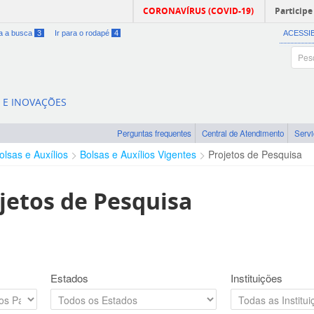
CORONAVÍRUS (COVID-19)
Participe
ra a busca
3
Ir para o rodapé
4
ACESSI
A E INOVAÇÕES
Perguntas frequentes
Central de Atendimento
Serv
olsas e Auxílios
Bolsas e Auxílios Vigentes
Projetos de Pesquisa
jetos de Pesquisa
Estados
Instituições