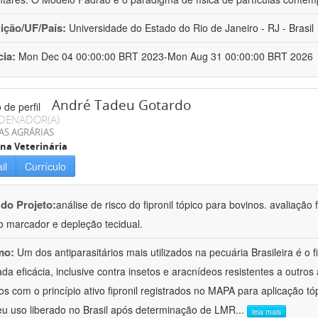
uição/UF/País:
Universidade do Estado do Rio de Janeiro - RJ - Brasil
cia:
Mon Dec 04 00:00:00 BRT 2023-Mon Aug 31 00:00:00 BRT 2026
André Tadeu Gotardo
DENADOR(A)
AS AGRÁRIAS
na Veterinária
il
Currículo
 do Projeto:
análise de risco do fipronil tópico para bovinos. avaliaçã
o marcador e depleção tecidual.
mo:
Um dos antiparasitários mais utilizados na pecuária Brasileira é o f
ada eficácia, inclusive contra insetos e aracnídeos resistentes a outro
os com o princípio ativo fipronil registrados no MAPA para aplicação tó
eu uso liberado no Brasil após determinação de LMR
...
leia mais