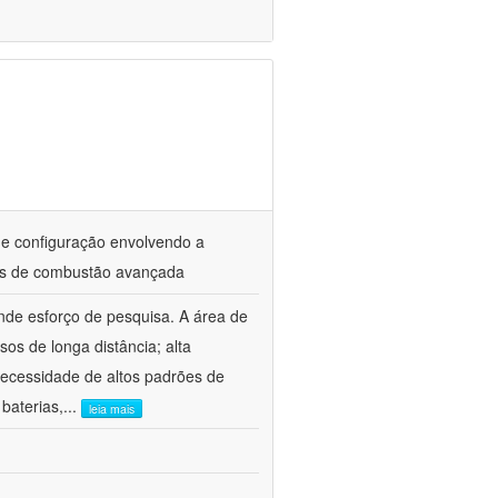
de configuração envolvendo a
res de combustão avançada
nde esforço de pesquisa. A área de
os de longa distância; alta
necessidade de altos padrões de
baterias,
...
leia mais