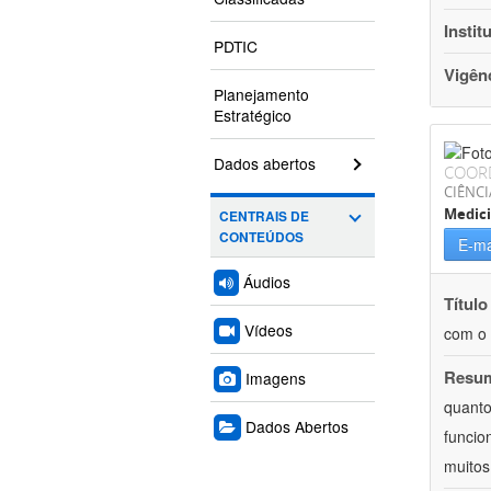
Instit
PDTIC
Vigên
Planejamento
Estratégico
Dados abertos
COOR
CIÊNCI
Medic
CENTRAIS DE
CONTEÚDOS
E-ma
Áudios
Título
Vídeos
com o 
Resu
Imagens
quanto
Dados Abertos
funcio
muitos