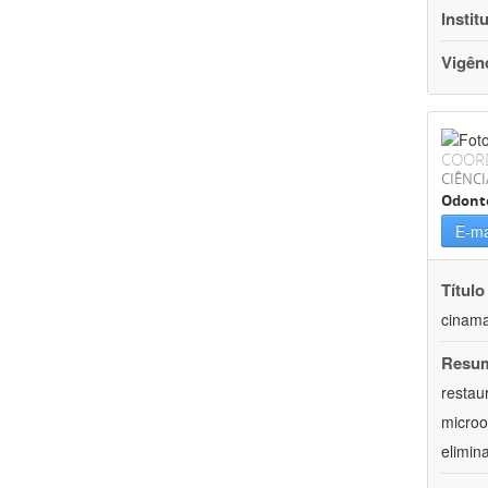
Instit
Vigên
COOR
CIÊNCI
Odont
E-ma
Título
cinama
Resu
restau
microo
elimin