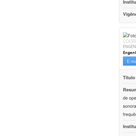
Instit
Vigên
COOR
ENGEN
Engenh
E-ma
Título
Resu
de ope
sonora
frequê
Instit