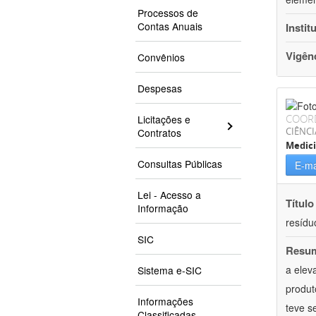
Processos de
Contas Anuais
Instit
Vigên
Convênios
Despesas
COOR
Licitações e
CIÊNCI
Contratos
Medici
Consultas Públicas
E-ma
Lei - Acesso a
Título
Informação
resídu
SIC
Resu
a elev
Sistema e-SIC
produt
Informações
teve s
Classificadas