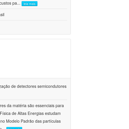
custos pa
...
leia mais
sil
zação de detectores semicondutores
res da matéria são essenciais para
Física de Altas Energias estudam
 no Modelo Padrão das partículas
p
...